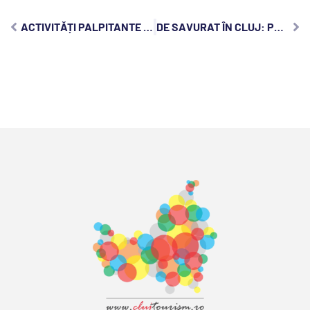
ACTIVITĂȚI PALPITANTE DE FĂCUT ÎN JUDEȚUL CLUJ
DE SAVURAT ÎN CLUJ: PREPARATE TRADIȚIONALE PE CARE TREBUIE SĂ LE ÎNCERCI