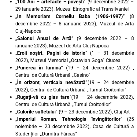
„
100 Ani – artefacte – povești
” (9 decembrie 2022 –
29 ianuarie 2023), Muzeul Etnografic al Transilvaniei
„
In Memoriam Corneliu Baba (1906-1997)
” (8
decembrie 2022 – 8 ianuarie 2023), Muzeul de Artă
Cluj-Napoca
„
Salonul Anual de Artă
” (9 decembrie 2022 – 8
ianuarie 2023), Muzeul de Artă Cluj-Napoca
„
Eroii noștri. Pagini de istorie
” (1 – 31 decembrie
2022), Muzeul Memorial „Octavian Goga” Ciucea
„
Punerea în lumină
” (19 – 24 decembrie 2022) ,
Centrul de Cultură Urbană „Casino”
„
În orizont, verticala nevăzută
”(19 – 24 decembrie
2022), Centrul de Cultură Urbană „Turnul Croitorilor”
„
Rugați-vă cu glas tare
”(19 – 24 decembrie 2022),
Centrul de Cultură Urbană „Turnul Croitorilor”
„
Culorile sufletului
” (9 – 23 decembrie 2022), Cluj Art
„
Imperiul Roman. Tehnologia învingătorilor
” (25
noiembrie – 23 decembrie 2022), Casa de Cultură a
Studenților „Dumitru Fărcaș”