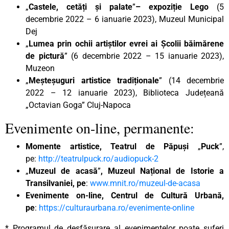
„
Castele, cetăți și palate
”
– expoziție Lego
(5
decembrie 2022 – 6 ianuarie 2023), Muzeul Municipal
Dej
„
Lumea prin ochii artiștilor evrei ai Școlii băimărene
de pictură
” (6 decembrie 2022 – 15 ianuarie 2023),
Muzeon
„
Meșteșuguri artistice tradiționale
” (14 decembrie
2022 – 12 ianuarie 2023), Biblioteca Județeană
„Octavian Goga” Cluj-Napoca
Evenimente on-line, permanente:
Momente artistice, Teatrul de Păpuși
„
Puck
”,
pe:
http://teatrulpuck.ro/audiopuck-2
„
Muzeul de acasă
”
, Muzeul Național de Istorie a
Transilvaniei, pe
:
www.mnit.ro/muzeul-de-acasa
Evenimente on-line, Centrul de Cultură Urbană,
pe
:
https://culturaurbana.ro/evenimente-online
* Programul de desfășurare al evenimentelor poate suferi