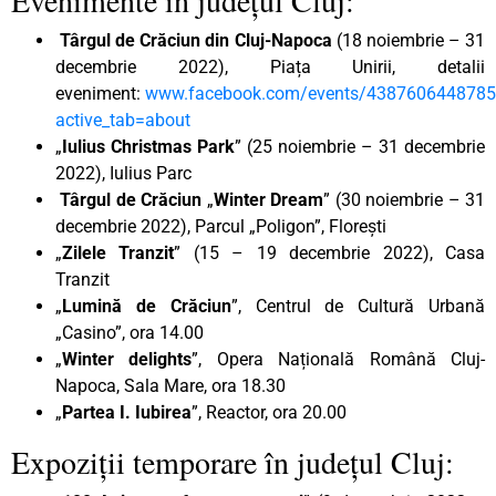
Târgul de Crăciun din Cluj-Napoca
(18 noiembrie – 31
decembrie 2022), Piața Unirii, detalii
eveniment:
www.facebook.com/events/438760644878
active_tab=about
„
Iulius Christmas Park
” (25 noiembrie – 31 decembrie
2022), Iulius Parc
Târgul de Crăciun
„
Winter Dream
” (30 noiembrie – 31
decembrie 2022), Parcul „Poligon”, Florești
„
Zilele Tranzit
” (15 – 19 decembrie 2022), Casa
Tranzit
„
Lumină de Crăciun
”, Centrul de Cultură Urbană
„Casino”, ora 14.00
„
Winter delights
”, Opera Națională Română Cluj-
Napoca, Sala Mare, ora 18.30
„
Partea I. Iubirea
”, Reactor, ora 20.00
Expoziții temporare în județul Cluj: