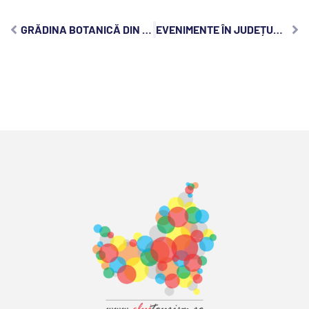
GRĂDINA BOTANICĂ DIN CLUJ-NAPOCA: OAZA DE LINIȘTE DIN CENTRUL ORAȘULUI
EVENIMENTE ÎN JUDEȚUL CLUJ, VINERI, 12 AUGUST 2022