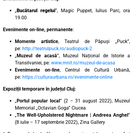
„
Bucătarul regelui
”, Magic Puppet, Iulius Parc, ora
19.00
Evenimente on-line, permanente
:
Momente artistice
, Teatrul de Păpuși „Puck”,
pe:
http://teatrulpuck.ro/audiopuck-2
„
Muzeul de acasă
”, Muzeul Național de Istorie a
Transilvaniei, pe:
www.mnit.ro/muzeul-de-acasa
Evenimente on-line
, Centrul de Cultură Urbană,
pe:
https://culturaurbana.ro/evenimente-online
Expoziții temporare în județul Cluj:
„
Portul popular local
” (2 – 31 august 2022), Muzeul
Memorial „Octavian Goga” Ciucea
„
The Well-Upholstered Nightmare | Andreea Anghel
”
(8 iulie – 17 septembrie 2022), Zina Gallery