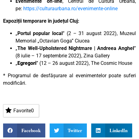
Evenimente on-line
, Centrul de Cultură Urbană,
pe:
https://culturaurbana.ro/evenimente-online
Expoziții temporare în județul Cluj:
„
Portul popular local
” (2 – 31 august 2022), Muzeul
Memorial „Octavian Goga” Ciucea
„
The Well-Upholstered Nightmare | Andreea Anghel
”
(8 iulie – 17 septembrie 2022), Zina Gallery
„
Egregori
” (12 – 26 august 2022), The Cosmic House
* Programul de desfășurare al evenimentelor poate suferi
modificări.
Favorite
0
Facebook
Twitter
LinkedIn