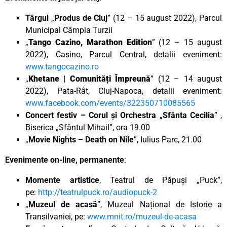
Târgul
„
Produs de Cluj
” (12 – 15 august 2022), Parcul
Municipal Câmpia Turzii
„
Tango Cazino, Marathon Edition
” (12 – 15 august
2022), Casino, Parcul Central, detalii eveniment:
www.tangocazino.ro
„
Khetane | Comunități Împreună
” (12 – 14 august
2022), Pata-Rât, Cluj-Napoca, detalii eveniment:
www.facebook.com/events/322350710085565
Concert festiv – Corul și Orchestra
„
Sfânta Cecilia
” ,
Biserica „Sfântul Mihail”, ora 19.00
„
Movie Nights – Death on Nile
”, Iulius Parc, 21.00
Evenimente on-line, permanente
:
Momente artistice
, Teatrul de Păpuși „Puck”,
pe:
http://teatrulpuck.ro/audiopuck-2
„
Muzeul de acasă
”, Muzeul Național de Istorie a
Transilvaniei, pe:
www.mnit.ro/muzeul-de-acasa