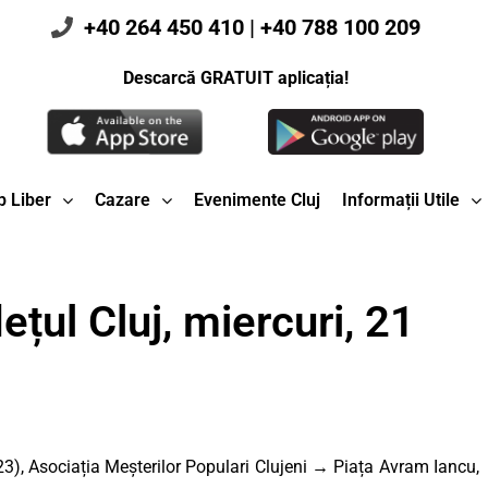
+40 264 450 410
|
+40 788 100 209
Descarcă GRATUIT aplicația!
 Liber
Cazare
Evenimente Cluj
Informații Utile
țul Cluj, miercuri, 21
3), Asociația Meșterilor Populari Clujeni → Piața Avram Iancu,