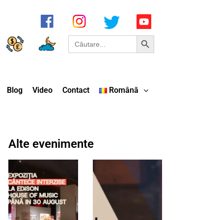
Search Button
Search
for:
Blog
Video
Contact
Română
Alte evenimente