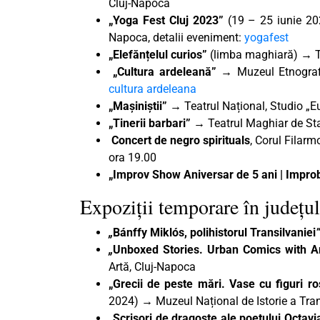
Cluj-Napoca
„Yoga Fest Cluj 2023”
(19 – 25 iunie 202
Napoca, detalii eveniment:
yogafest
„Elefănțelul curios”
(limba maghiară) → Te
„Cultura ardeleană”
→ Muzeul Etnografic
cultura ardeleana
„Mașiniștii
”
→
Teatrul Național, Studio „E
„Tinerii barbari”
→ Teatrul Maghiar de Stat
Concert de negro spirituals
, Corul Filarm
ora 19.00
„Improv Show Aniversar de 5 ani | Impro
Expoziții temporare în județul
„
Bánffy Miklós, polihistorul Transilvaniei
”
„
Unboxed Stories. Urban Comics with Art
Artă, Cluj-Napoca
„Grecii de peste mări. Vase cu figuri r
2024) → Muzeul Național de Istorie a Tran
„Scrisori de dragoste ale poetului Octav