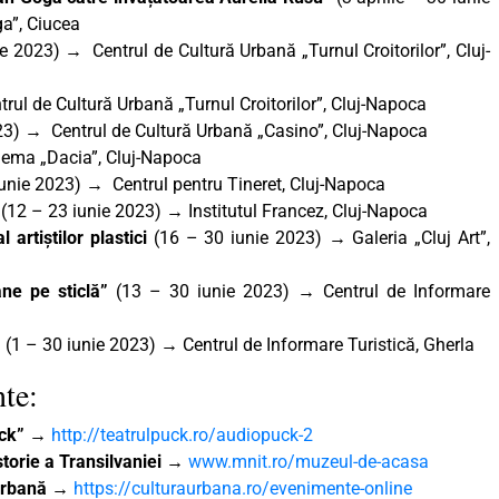
a”, Ciucea
e 2023) → Centrul de Cultură Urbană „Turnul Croitorilor”, Cluj-
ul de Cultură Urbană „Turnul Croitorilor”, Cluj-Napoca
23) → Centrul de Cultură Urbană „Casino”, Cluj-Napoca
ema „Dacia”, Cluj-Napoca
unie 2023) → Centrul pentru Tineret, Cluj-Napoca
(12 – 23 iunie 2023) → Institutul Francez, Cluj-Napoca
artiștilor plastici
(16 – 30 iunie 2023) → Galeria „Cluj Art”,
ane pe sticlă”
(13 – 30 iunie 2023) → Centrul de Informare
m
(1 – 30 iunie 2023) → Centrul de Informare Turistică, Gherla
te:
uck” →
http://teatrulpuck.ro/audiopuck-2
torie a Transilvaniei →
www.mnit.ro/muzeul-de-acasa
 Urbană →
https://culturaurbana.ro/evenimente-online