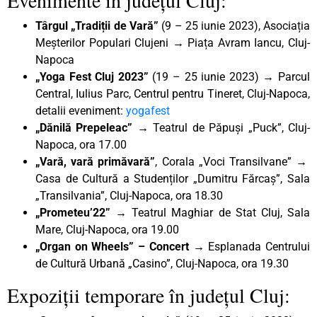
Târgul „Tradiții de Vară”
(9 – 25 iunie 2023), Asociația
Meșterilor Populari Clujeni → Piața Avram Iancu, Cluj-
Napoca
„Yoga Fest Cluj 2023”
(19 – 25 iunie 2023) → Parcul
Central, Iulius Parc, Centrul pentru Tineret, Cluj-Napoca,
detalii eveniment:
yogafest
„Dănilă Prepeleac”
→ Teatrul de Păpuși „Puck”, Cluj-
Napoca, ora 17.00
„Vară, vară primăvară
”
, Corala „Voci Transilvane”
→
Casa de Cultură a Studenților „Dumitru Fărcaș”, Sala
„Transilvania”, Cluj-Napoca, ora 18.30
„Prometeu’22”
→ Teatrul Maghiar de Stat Cluj, Sala
Mare, Cluj-Napoca, ora 19.00
„Organ on Wheels” – Concert
→ Esplanada Centrului
de Cultură Urbană „Casino”, Cluj-Napoca, ora 19.30
Expoziții temporare în județul Cluj: