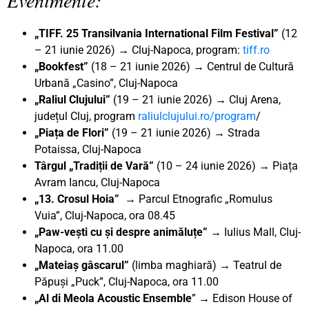
„TIFF. 25 Transilvania International Film Festival”
(12
– 21 iunie 2026) → Cluj-Napoca, program:
tiff.ro
„Bookfest”
(18 – 21 iunie 2026) → Centrul de Cultură
Urbană „Casino”, Cluj-Napoca
„Raliul Clujului”
(19 – 21 iunie 2026) → Cluj Arena,
județul Cluj, program
raliulclujului.ro/program
/
„Piața de Flori”
(19 – 21 iunie 2026) → Strada
Potaissa, Cluj-Napoca
Târgul „Tradiții de Vară”
(10 – 24 iunie 2026) → Piața
Avram Iancu, Cluj-Napoca
„13. Crosul Hoia
”
→ Parcul Etnografic „Romulus
Vuia”, Cluj-Napoca, ora 08.45
„Paw-vești cu și despre animăluțe”
→ Iulius Mall, Cluj-
Napoca, ora 11.00
„Mateiaș gâscarul”
(limba maghiară) → Teatrul de
Păpuși „Puck”, Cluj-Napoca, ora 11.00
„Al di Meola Acoustic Ensemble
” → Edison House of