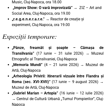
Music, Cluj-Napoca, ora 18.00
„Improv Show: O vară improvizată”
→ ZIZ – Art and
Social Area, Cluj-Napoca, ora 19.00
„r.e.g.e.n.e.r.a.r.e.”
→ Reactor de creație și
experiment, Cluj-Napoca, ora 19.00
Expoziții temporare:
„Pânze, freamăt și șoapte – Cămașa de
Transilvania”
(17 iunie – 31 iulie 2026) → Muzeul
Etnografic al Transilvaniei, Cluj-Napoca
„Memoria Mundi”
(4 – 21 iunie 2026) → Muzeul de
Artă, Cluj-Napoca
„Arheologia Privirii: itinerarii vizuale între Flandra și
Roma (sec. XVI-XVII)”
(17 iunie – 9 august 2026) →
Muzeul de Artă, Cluj-Napoca
„Gabriel Marian – Artopia”
(16 iunie – 12 iulie 2026)
→ Centrul de Cultură Urbană „Turnul Pompierilor”, Cluj-
Napoca