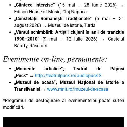
„Cântece interzise”
(15 mai – 28 iunie 2026) →
Edison House of Music, Cluj-Napoca
„Constelații Românești Tradiționale”
(6 mai – 31
august 2026) → Muzeul de Istorie, Turda
„Vântul schimbării: Artiștii clujeni în anii de tranziție
1990–2010”
(9 mai – 12 iulie 2026) → Castelul
Bánffy, Răscruci
Evenimente on-line, permanente:
„Momente artistice”, Teatrul de Păpuși
„Puck”
→
http://teatrulpuck.ro/audiopuck-2
„Muzeul de acasă”, Muzeul Național de Istorie a
Transilvaniei
→
www.mnit.ro/muzeul-de-acasa
*Programul de desfășurare al evenimentelor poate suferi
modificări.