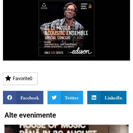
Favorite
0
Facebook
Twitter
LinkedIn
Alte evenimente