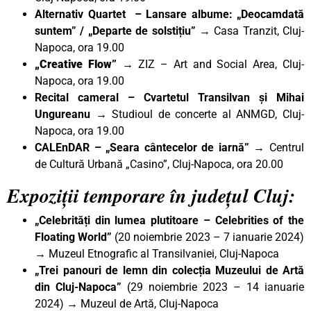
Alternativ Quartet – Lansare albume: „Deocamdată
suntem” / „Departe de solstițiu” →
Casa Tranzit, Cluj-
Napoca, ora 19.00
„Creative Flow” →
ZIZ – Art and Social Area, Cluj-
Napoca, ora 19.00
Recital cameral – Cvartetul Transilvan şi Mihai
Ungureanu →
Studioul de concerte al ANMGD, Cluj-
Napoca, ora 19.00
CALEnDAR – „Seara cântecelor de iarnă” →
Centrul
de Cultură Urbană „Casino”, Cluj-Napoca, ora 20.00
Expoziții temporare în județul Cluj:
„Celebrități din lumea plutitoare – Celebrities of the
Floating World”
(20 noiembrie 2023 – 7 ianuarie 2024)
→ Muzeul Etnografic al Transilvaniei, Cluj-Napoca
„Trei panouri de lemn din colecția Muzeului de Artă
din Cluj-Napoca”
(29 noiembrie 2023 – 14 ianuarie
2024) → Muzeul de Artă, Cluj-Napoca