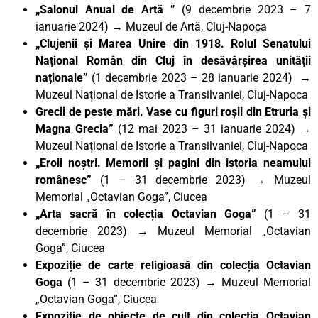
„Salonul Anual de Artă ”
(9 decembrie 2023 – 7
ianuarie 2024) → Muzeul de Artă, Cluj-Napoca
„Clujenii și Marea Unire din 1918. Rolul Senatului
Național Român din Cluj în desăvârșirea unității
naționale”
(1 decembrie 2023 – 28 ianuarie 2024) →
Muzeul Național de Istorie a Transilvaniei, Cluj-Napoca
Grecii de peste mări. Vase cu figuri roșii din Etruria și
Magna Grecia”
(12 mai 2023 – 31 ianuarie 2024) →
Muzeul Național de Istorie a Transilvaniei, Cluj-Napoca
„Eroii noștri. Memorii și pagini din istoria neamului
românesc”
(1 – 31 decembrie 2023) → Muzeul
Memorial „Octavian Goga”, Ciucea
„Arta sacră în colecția Octavian Goga”
(1 – 31
decembrie 2023) → Muzeul Memorial „Octavian
Goga”, Ciucea
Expoziție de carte religioasă din colecția Octavian
Goga
(1 – 31 decembrie 2023) → Muzeul Memorial
„Octavian Goga”, Ciucea
Expoziție de obiecte de cult din colecția Octavian