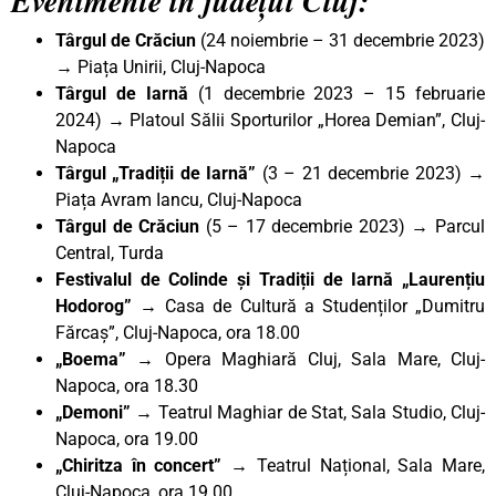
Evenimente în județul Cluj:
Târgul de Crăciun
(24 noiembrie – 31 decembrie 2023)
→ Piața Unirii, Cluj-Napoca
Târgul de Iarnă
(1 decembrie 2023 – 15 februarie
2024) → Platoul Sălii Sporturilor „Horea Demian”, Cluj-
Napoca
Târgul „Tradiții de Iarnă”
(3 – 21 decembrie 2023) →
Piața Avram Iancu, Cluj-Napoca
Târgul de Crăciun
(5 – 17 decembrie 2023) → Parcul
Central, Turda
Festivalul de Colinde și Tradiții de Iarnă „Laurențiu
Hodorog” →
Casa de Cultură a Studenților „Dumitru
Fărcaș”, Cluj-Napoca, ora 18.00
„Boema”
→ Opera Maghiară Cluj, Sala Mare, Cluj-
Napoca, ora 18.30
„Demoni”
→ Teatrul Maghiar de Stat, Sala Studio, Cluj-
Napoca, ora 19.00
„Chiritza în concert”
→ Teatrul Național, Sala Mare,
Cluj-Napoca, ora 19.00