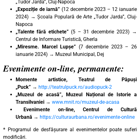
„Tudor Jarda”, Cluj-Napoca
„Expoziție de iarnă”
(12 decembrie 2023 – 12 ianuarie
2024) → Școala Populară de Arte „Tudor Jarda”, Cluj-
Napoca
„Talente fără etichete”
(5 – 31 decembrie 2023) →
Centrul de Informare Turistică, Gherla
„Miresme. Marcel Lupșe”
(7 decembrie 2023 – 26
ianuarie 2024) → Muzeul Municipal, Dej
Evenimente on-line, permanente:
Momente artistice, Teatrul de Păpuși
„Puck”
→
http://teatrulpuck.ro/audiopuck-2
„Muzeul de acasă”, Muzeul Național de Istorie a
Transilvaniei
→
www.mnit.ro/muzeul-de-acasa
Evenimente on-line, Centrul de Cultură
Urbană
→
https://culturaurbana.ro/evenimente-online
* Programul de desfășurare al evenimentelor poate suferi
modificări.