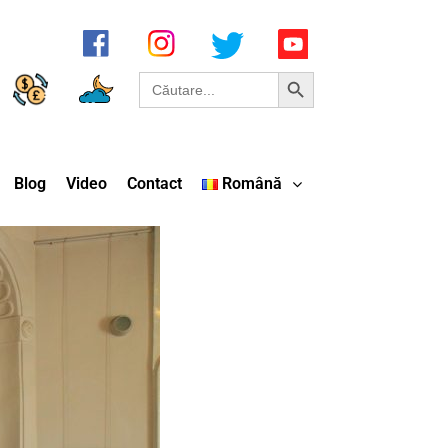
Search Button
Search
for:
Blog
Video
Contact
Română