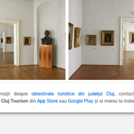
rmații despre
obiectivele turistice din județul Cluj
, contac
a Cluj Tourism
din
App Store
sau
Google Play
și ai mereu la înd