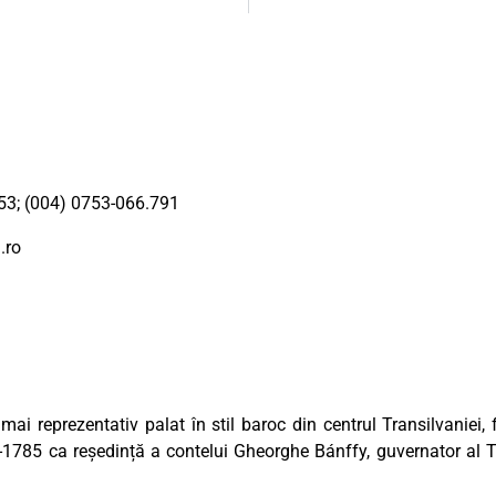
53; (004) 0753-066.791
.ro
mai reprezentativ palat în stil baroc din centrul Transilvaniei, 
5-1785 ca reședință a contelui Gheorghe Bánffy, guvernator al T