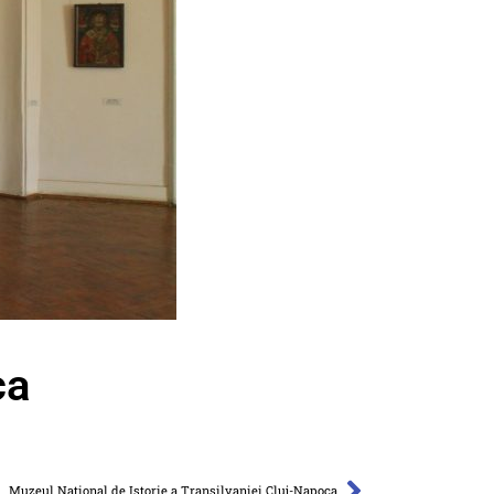
ca
Muzeul Naţional de Istorie a Transilvaniei Cluj-Napoca