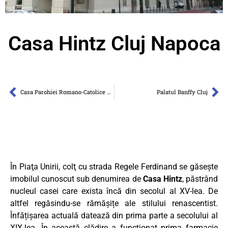
Casa Hintz Cluj Napoca
Casa Parohiei Romano-Catolice Cluj Napoca
Palatul Banffy Cluj
În Piaţa Unirii, colţ cu strada Regele Ferdinand se găseşte
imobilul cunoscut sub denumirea de
Casa Hintz
, păstrând
nucleul casei care exista încă din secolul al XV-lea. De
altfel regăsindu-se rămășițe ale stilului renascentist.
Înfățișarea actuală datează din prima parte a secolului al
XIX-lea. În această clădire a funcționat prima farmacie