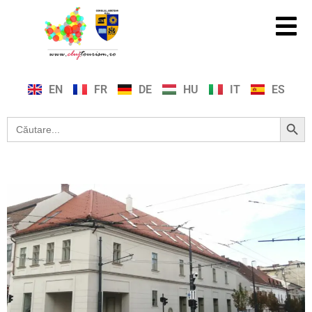
EN
FR
DE
HU
IT
ES
Search Button
Search
for: