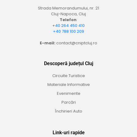
Strada Memorandumului, nr. 21
Cluj-Napoca, Cluj
Telefon
:
+40 264 450 410
+40 788 100 209
E-mail:
contact@cniptcluj.ro
Descoperă județul Cluj
Circuite Turistice
Materiale Informative
Evenimente
Parcări
Închirieri Auto
Link-uri rapide