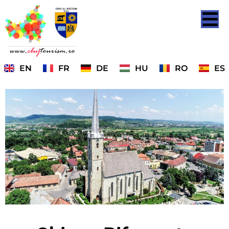
EN
FR
DE
HU
RO
ES