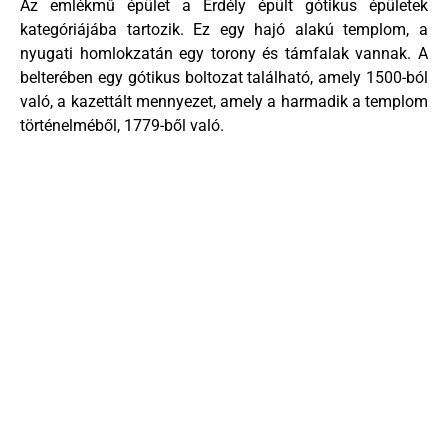
Az emlékmű épület a Erdély épült gótikus épületek
kategóriájába tartozik. Ez egy hajó alakú templom, a
nyugati homlokzatán egy torony és támfalak vannak. A
belterében egy gótikus boltozat található, amely 1500-ból
való, a kazettált mennyezet, amely a harmadik a templom
történelméből, 1779-ből való.