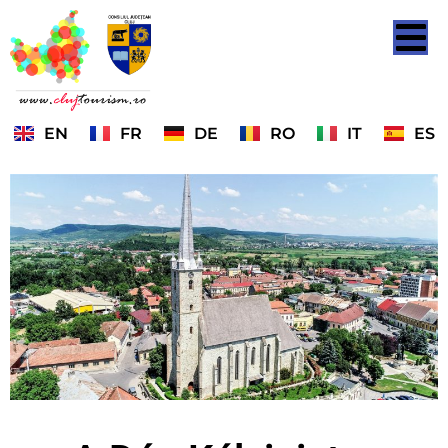
EN
FR
DE
RO
IT
ES