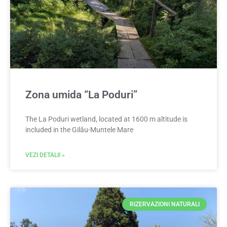
Zona umida “La Poduri”
The La Poduri wetland, located at 1600 m altitude is
included in the Gilău-Muntele Mare
VEZI DETALII »
RIZERVAZIONI NATURALI