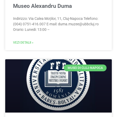
Museo Alexandru Duma
Indirizzo: Via Calea Moților, 11, Cluj-Napoca Telefono:
(004) 0751-416.007 E-mail:
duma.muzee@ubbcluj.ro
Orario: Lunedi: 13:00 –
VEZI DETALII »
MUSEI DI CLUJ-NAPOCA