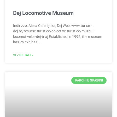
Dej Locomotive Museum
Indirizzo: Aleea Ceferiștilor, Dej Web: www.turism-
dej.ro/resurse-turistice/obiective-turistice/muzeul-
locomotivelor-dej-triaj Established in 1992, the museum
has 25 exhibits –
VEZI DETALII »
PARCHI E GIARDINI