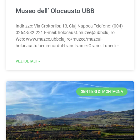
Museo dell’ Olocausto UBB
Indirizzo: Via Croitorilor, 13, Cluj-Napoca Telefono: (004)
0264-532.221 E-mail:
holocaust.muzee@ubbcluj.ro
Web: www.muzee.ubbcluj.ro/muzee/muzeul-
holocaustului-din-nordul-transilvaniei Orario: Lunedi –
VEZI DETALII »
SENTIERI DI MONTAGNA