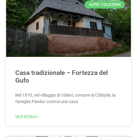
ALTRE COLLEZIONI
Casa tradizionale – Fortezza del
Gufo
Nel 1870, nel villaggio di Văleni, comune di Călățele, la
famiglia Pandur costruì una casa
VEZI DETALII »