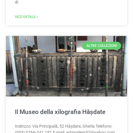
di
VEZI DETALII »
ALTRE COLLEZIONI
Il Museo della xilografia Hășdate
Indirizzo: Via Principală, 52 Hășdate, Gherla Telefono:
(004) 0766-241.181 E-mail:
artmodern52@yahoo.com
,