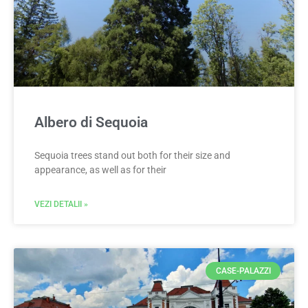
Albero di Sequoia
Sequoia trees stand out both for their size and
appearance, as well as for their
VEZI DETALII »
CASE-PALAZZI