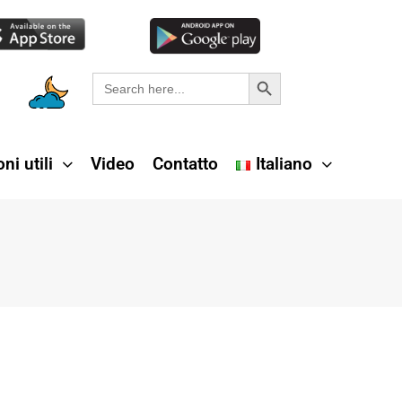
Search Button
Search
for:
ni utili
Video
Contatto
Italiano