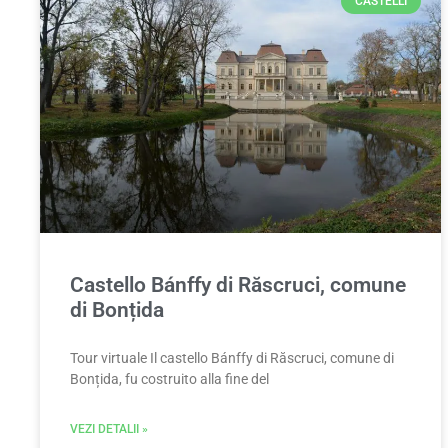
CASTELLI
Castello Bánffy di Răscruci, comune
di Bonțida
Tour virtuale Il castello Bánffy di Răscruci, comune di
Bonțida, fu costruito alla fine del
VEZI DETALII »