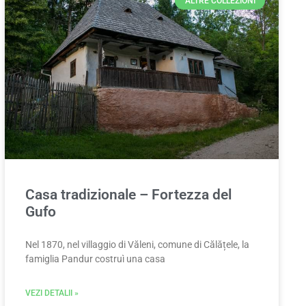
ALTRE COLLEZIONI
Casa tradizionale – Fortezza del
Gufo
Nel 1870, nel villaggio di Văleni, comune di Călățele, la
famiglia Pandur costruì una casa
VEZI DETALII »