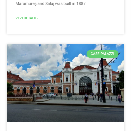
Maramureș and Sălaj was built in 1887
VEZI DETALII »
CASE-PALAZZI