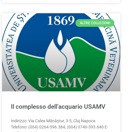
ALTRE COLLEZIONI
Il complesso dell’acquario USAMV
Indirizzo: Via Calea Mănăștur, 3-5, Cluj Napoca
Telefono: (004) 0264-596.384, (004) 0740-393.640 E-