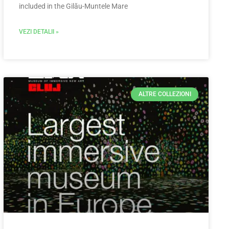
included in the Gilău-Muntele Mare
VEZI DETALII »
ALTRE COLLEZIONI