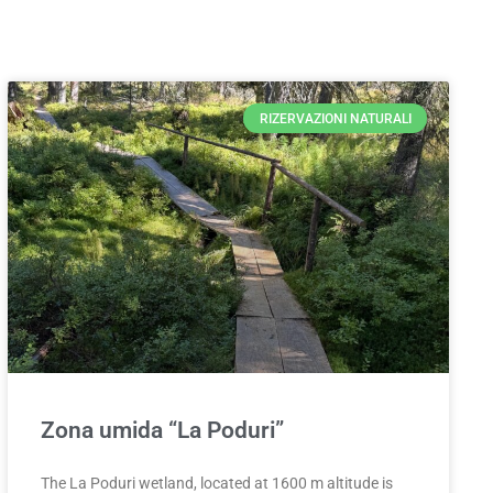
RIZERVAZIONI NATURALI
Zona umida “La Poduri”
The La Poduri wetland, located at 1600 m altitude is