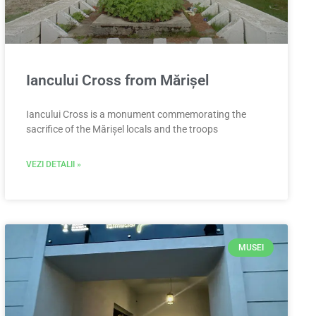
Iancului Cross from Mărișel
Iancului Cross is a monument commemorating the
sacrifice of the Mărișel locals and the troops
VEZI DETALII »
MUSEI