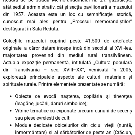
atât sediul administrativ, cât și secția pavilionară a muzeului
din 1957. Aceasta este un loc cu semnificație istorică,
cunoscut mai ales pentru „Procesul memorandiștilor”
desfășurat în Sala Reduta.
Colecțiile muzeului cuprind peste 41.500 de artefacte
originale, a căror datare începe încă din secolul al XVII-lea,
majoritatea provenind din mediul rural transilvănean.
Actuala expoziție permanentă, intitulată „Cultura populară
din Transilvania – sec. XVIII–XX”, vernisată în 2006,
explorează principalele aspecte ale culturii materiale și
spirituale rurale. Printre elementele prezentate se numără:
Obiecte ce evocă nașterea, copilăria și tinerețea
(leagăne, jucării, daruri simbolice);
Vitrine tematice cu exponate precum cununi de seceriș
sau piese evreiești de cult;
Module dedicate obiceiurilor din ciclul vieții (nuntă,
înmormântare) și al sărbătorilor de peste an (Crăciun,