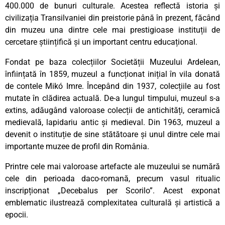
400.000 de bunuri culturale. Acestea reflectă istoria și
civilizația Transilvaniei din preistorie până în prezent, făcând
din muzeu una dintre cele mai prestigioase instituții de
cercetare științifică și un important centru educațional.
Fondat pe baza colecțiilor Societății Muzeului Ardelean,
înființată în 1859, muzeul a funcționat inițial în vila donată
de contele Mikó Imre. Începând din 1937, colecțiile au fost
mutate în clădirea actuală. De-a lungul timpului, muzeul s-a
extins, adăugând valoroase colecții de antichități, ceramică
medievală, lapidariu antic și medieval. Din 1963, muzeul a
devenit o instituție de sine stătătoare și unul dintre cele mai
importante muzee de profil din România.
Printre cele mai valoroase artefacte ale muzeului se numără
cele din perioada daco-romană, precum vasul ritualic
inscripționat „Decebalus per Scorilo”. Acest exponat
emblematic ilustrează complexitatea culturală și artistică a
epocii.