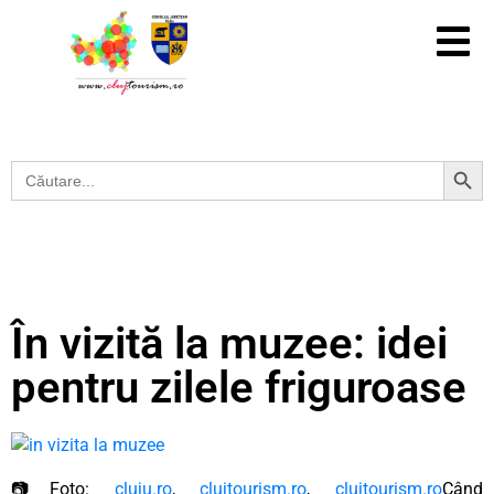
Search Button
Search
for:
În vizită la muzee: idei
pentru zilele friguroase
📷Foto:
cluju.ro
,
clujtourism.ro
,
clujtourism.ro
Când