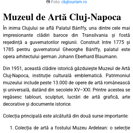
📷 Foto:
clujtourism.ro
Muzeul de Artă Cluj-Napoca
În inima Clujului se află Palatul Bánffy, una dintre cele mai
impresionante clădiri baroce din Transilvania și fostă
reședință a guvernatorilor regiunii. Construit între 1775 și
1785 pentru guvernatorul Gheorghe Bánffy, palatul este
opera arhitectului german Johann Eberhard Blaumann.
Din 1951, această clădire istorică găzduiește Muzeul de Artă
Cluj-Napoca, instituție culturală emblematică. Patrimoniul
muzeului include peste 13.000 de opere de artă românească
și universală, datând din secolele XV–XXI. Printre acestea se
regăsesc tablouri, sculpturi, lucrări de artă grafică, arte
decorative și documente istorice.
Colecția principală este alcătuită din două surse importante:
Colecția de artă a fostului Muzeu Ardelean: o selecție