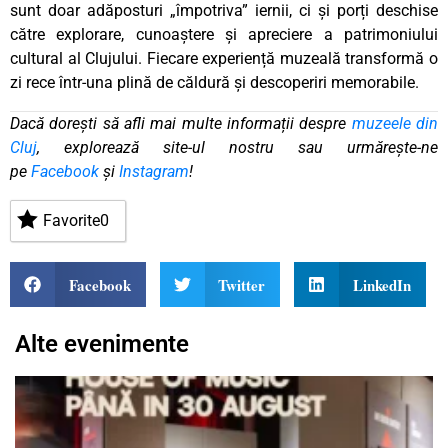
sunt doar adăposturi „împotriva” iernii, ci și porți deschise
către explorare, cunoaștere și apreciere a patrimoniului
cultural al Clujului. Fiecare experiență muzeală transformă o
zi rece într-una plină de căldură și descoperiri memorabile.
Dacă dorești să afli mai multe informații despre
muzeele din
Cluj
, explorează site-ul nostru sau urmărește-ne
pe
Facebook
și
Instagram
!
Favorite
0
Facebook
Twitter
LinkedIn
Alte evenimente