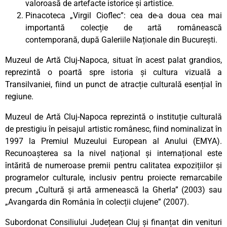
valoroasă de artefacte istorice și artistice.
Pinacoteca „Virgil Cioflec”: cea de-a doua cea mai
importantă colecție de artă românească
contemporană, după Galeriile Naționale din București.
Muzeul de Artă Cluj-Napoca, situat în acest palat grandios,
reprezintă o poartă spre istoria și cultura vizuală a
Transilvaniei, fiind un punct de atracție culturală esențial în
regiune.
Muzeul de Artă Cluj-Napoca reprezintă o instituție culturală
de prestigiu în peisajul artistic românesc, fiind nominalizat în
1997 la Premiul Muzeului European al Anului (EMYA).
Recunoașterea sa la nivel național și internațional este
întărită de numeroase premii pentru calitatea expozițiilor și
programelor culturale, inclusiv pentru proiecte remarcabile
precum „Cultură și artă armenească la Gherla” (2003) sau
„Avangarda din România în colecții clujene” (2007).
Subordonat Consiliului Județean Cluj și finanțat din venituri