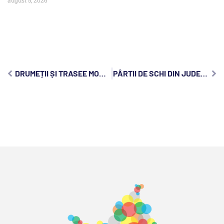
august 5, 2026
DRUMEȚII ȘI TRASEE MONTANE UȘOARE ÎN CLUJ POTRIVITE PENTRU ÎNCEPĂTORI
PÂRTII DE SCHI DIN JUDEȚUL CLUJ, O ALEGERE BUNĂ PENTRU PASIONAȚII DE SPORT