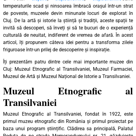
temperaturile scad și ninsoarea îmbracă orașul într-un strat
de poveste, muzeele devin minunate locuri de explorat în
Cluj. De la artă și istorie la știință și tradiții, aceste spații te
invită să descoperi, să înveți și să te bucuri de o experiență
culturală de neuitat, indiferent de vremea de afară. În acest
articol, îți propunem câteva idei pentru a transforma zilele
friguroase într-un prilej de descoperire și inspirație.
Îți prezentăm patru dintre cele mai importante muzee din
Cluj: Muzeul Etnografic al Transilvaniei, Muzeul Farmaciei,
Muzeul de Artă și Muzeul Național de Istorie a Transilvaniei.
Muzeul Etnografic al
Transilvaniei
Muzeul Etnografic al Transilvaniei, fondat în 1922, este
primul muzeu etnografic din România și primul proiectat pe
baza unui program științific. Clădirea sa principală, Palatul
Reduta de pe strada Memorandumului nr. 21, găzduiește