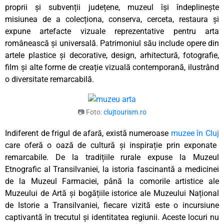
proprii și subvenții județene, muzeul își îndeplinește
misiunea de a colecționa, conserva, cerceta, restaura și
expune artefacte vizuale reprezentative pentru arta
românească și universală. Patrimoniul său include opere din
artele plastice și decorative, design, arhitectură, fotografie,
film și alte forme de creație vizuală contemporană, ilustrând
o diversitate remarcabilă.
📷 Foto:
clujtourism.ro
Indiferent de frigul de afară, există numeroase
muzee în Cluj
care oferă o oază de cultură și inspirație prin exponate
remarcabile. De la tradițiile rurale expuse la Muzeul
Etnografic al Transilvaniei, la istoria fascinantă a medicinei
de la Muzeul Farmaciei, până la comorile artistice ale
Muzeului de Artă și bogățiile istorice ale Muzeului Național
de Istorie a Transilvaniei, fiecare vizită este o incursiune
captivantă în trecutul și identitatea regiunii. Aceste locuri nu