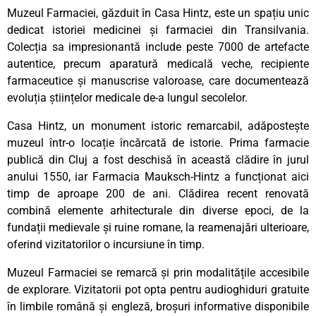
Muzeul Farmaciei, găzduit în Casa Hintz, este un spațiu unic
dedicat istoriei medicinei și farmaciei din Transilvania.
Colecția sa impresionantă include peste 7000 de artefacte
autentice, precum aparatură medicală veche, recipiente
farmaceutice și manuscrise valoroase, care documentează
evoluția științelor medicale de-a lungul secolelor.
Casa Hintz, un monument istoric remarcabil, adăpostește
muzeul într-o locație încărcată de istorie. Prima farmacie
publică din Cluj a fost deschisă în această clădire în jurul
anului 1550, iar Farmacia Mauksch-Hintz a funcționat aici
timp de aproape 200 de ani. Clădirea recent renovată
combină elemente arhitecturale din diverse epoci, de la
fundații medievale și ruine romane, la reamenajări ulterioare,
oferind vizitatorilor o incursiune în timp.
Muzeul Farmaciei se remarcă și prin modalitățile accesibile
de explorare. Vizitatorii pot opta pentru audioghiduri gratuite
în limbile română și engleză, broșuri informative disponibile