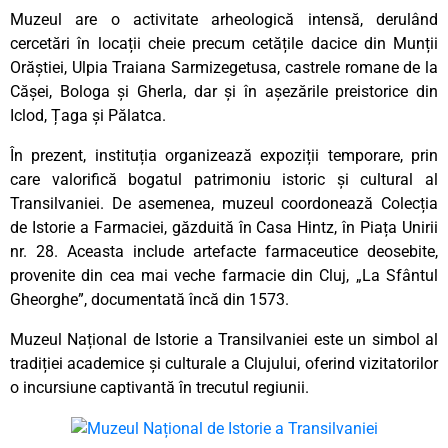
Muzeul are o activitate arheologică intensă, derulând
cercetări în locații cheie precum cetățile dacice din Munții
Orăștiei, Ulpia Traiana Sarmizegetusa, castrele romane de la
Cășei, Bologa și Gherla, dar și în așezările preistorice din
Iclod, Țaga și Pălatca.
În prezent, instituția organizează expoziții temporare, prin
care valorifică bogatul patrimoniu istoric și cultural al
Transilvaniei. De asemenea, muzeul coordonează Colecția
de Istorie a Farmaciei, găzduită în Casa Hintz, în Piața Unirii
nr. 28. Aceasta include artefacte farmaceutice deosebite,
provenite din cea mai veche farmacie din Cluj, „La Sfântul
Gheorghe”, documentată încă din 1573.
Muzeul Național de Istorie a Transilvaniei este un simbol al
tradiției academice și culturale a Clujului, oferind vizitatorilor
o incursiune captivantă în trecutul regiunii.