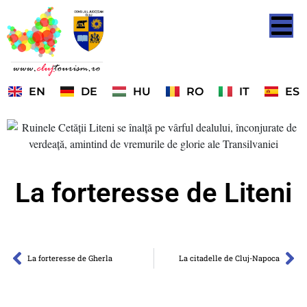
EN
DE
HU
RO
IT
ES
La forteresse de Liteni
La forteresse de Gherla
La citadelle de Cluj-Napoca