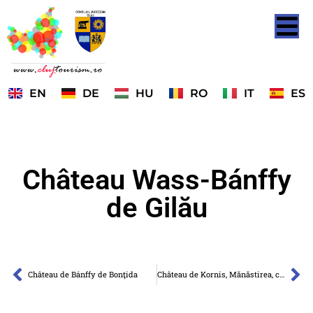
EN
DE
HU
RO
IT
ES
Château Wass-Bánffy
de Gilău
Château de Bánffy de Bonţida
Château de Kornis, Mănăstirea, commune de Mica