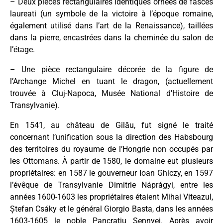
– Deux pièces rectangulaires identiques ornées de fasces
laureati (un symbole de la victoire à l’époque romaine,
également utilisé dans l’art de la Renaissance), taillées
dans la pierre, encastrées dans la cheminée du salon de
l’étage.
– Une pièce rectangulaire décorée de la figure de
l’Archange Michel en tuant le dragon, (actuellement
trouvée à Cluj-Napoca, Musée National d’Histoire de
Transylvanie).
En 1541, au château de Gilău, fut signé le traité
concernant l’unification sous la direction des Habsbourg
des territoires du royaume de l’Hongrie non occupés par
les Ottomans. À partir de 1580, le domaine eut plusieurs
propriétaires: en 1587 le gouverneur Ioan Ghiczy, en 1597
l’évêque de Transylvanie Dimitrie Náprágyi, entre les
années 1600-1603 les propriétaires étaient Mihai Viteazul,
Ștefan Csáky et le général Giorgio Basta, dans les années
1603-1605 le noble Pancrațiu Sennyei. Après avoir