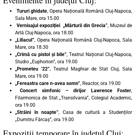
Tururi ghidate
, Opera Națională Română Cluj-Napoca,
Sala Mare, ora 15.00
Vernisajul expoziției
„Mărturii din Grecia”
, Muzeul de
Artă Cluj-Napoca, ora 18.00
„Liliacul”
, Opera Națională Română Cluj-Napoca, Sala
Mare, ora 18.30
„Crimă cu pistol și bile”
, Teatrul Național Cluj-Napoca,
Studio „Euphorion”, ora 19.00
„Prometeu ’22”
, Teatrul Maghiar de Stat Cluj, Sala
Mare, ora 19.00
„Fereastra care n-avea somn”
, Reactor, ora 19.00
Concert simfonic – dirijor Lawrence Foster
,
Filarmonica de Stat „Transilvania”, Colegiul Academic,
ora 19.00
„Străini în noapte”
, Casa de cultură a Studenților
„Dumitru Fărcaș”, ora 19.00
Expoziții temporare în județul Cluj: