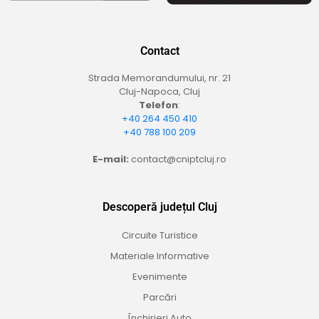
Contact
Strada Memorandumului, nr. 21
Cluj-Napoca, Cluj
Telefon
:
+40 264 450 410
+40 788 100 209
E-mail:
contact@cniptcluj.ro
Descoperă județul Cluj
Circuite Turistice
Materiale Informative
Evenimente
Parcări
Închirieri Auto