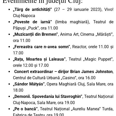
„Târg de antichități”
(27 – 29 ianuarie 2023), Vivo!
Cluj-Napoca
„Poveste de iarnă”
(limba maghiară), Teatrul de
Păpuși „Puck”, ora 11.00
„Muzicanții din Bremen”
, Anima Art, Cinema „Mărăști”,
ora 11.00
„Fereastra care n-avea somn”
, Reactor, orele 11.00 și
17.00
„Rața, Moartea și Laleaua”
, Teatrul „Magic Puppet”,
orele 12.00 și 17.00
Concert extraordinar – dirijor Brian James Johnston
,
Centrul de Cultură Urbană „Casino”, ora 16.00
„Sándor Mátyás”
, Opera Maghiară Cluj, Sala Mare, ora
18.00
„Demonii. Spovedania lui Stavroghin”
, Teatrul Național
Cluj-Napoca, Sala Mare, ora 19.00
„Pe o bancă”
, Teatrul Național „Aureliu Manea” Turda,
Fabrica de Teatru, ora 19.00