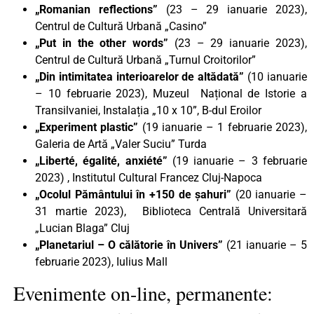
„Romanian reflections”
(23 – 29 ianuarie 2023),
Centrul de Cultură Urbană „Casino”
„Put in the other words”
(23 – 29 ianuarie 2023),
Centrul de Cultură Urbană „Turnul Croitorilor”
„Din intimitatea interioarelor de altădată”
(10 ianuarie
– 10 februarie 2023), Muzeul Național de Istorie a
Transilvaniei, Instalația „10 x 10”, B-dul Eroilor
„Experiment plastic”
(19 ianuarie – 1 februarie 2023),
Galeria de Artă „Valer Suciu” Turda
„Liberté, égalité, anxiété”
(19 ianuarie – 3 februarie
2023) , Institutul Cultural Francez Cluj-Napoca
„Ocolul Pământului în +150 de şahuri”
(20 ianuarie –
31 martie 2023), Biblioteca Centrală Universitară
„Lucian Blaga” Cluj
„Planetariul – O călătorie în Univers”
(21 ianuarie – 5
februarie 2023), Iulius Mall
Evenimente on-line, permanente: