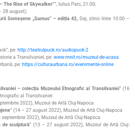
 – The Rise of Skywalker”
”, Iulius Parc, 21.00;
 – 28 august);
lturii Someșene „Samus” – ediția 42,
Dej, zilnic între 10.00 –
uck”, pe:
http://teatrulpuck.ro/audiopuck-2
storie a Transilvaniei, pe:
www.mnit.ro/muzeul-de-acasa
Urbană, pe:
https://culturaurbana.ro/evenimente-online
vaniei – colecția Muzeului Etnografic al Transilvaniei
” (16
nografic al Transilvaniei
eptembrie 2022), Muzeul de Artă Cluj-Napoca
ujene
” (14 – 27 august 2022), Muzeul de Artă Cluj-Napoca
3 septembrie 2022), Muzeul de Artă Cluj-Napoca
ă de sculptură
” (13 – 27 august 2022), Muzeul de Artă Cluj-