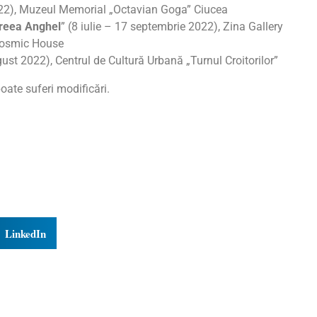
022), Muzeul Memorial „Octavian Goga” Ciucea
dreea Anghel
” (8 iulie – 17 septembrie 2022), Zina Gallery
Cosmic House
ust 2022), Centrul de Cultură Urbană „Turnul Croitorilor”
ate suferi modificări.
LinkedIn