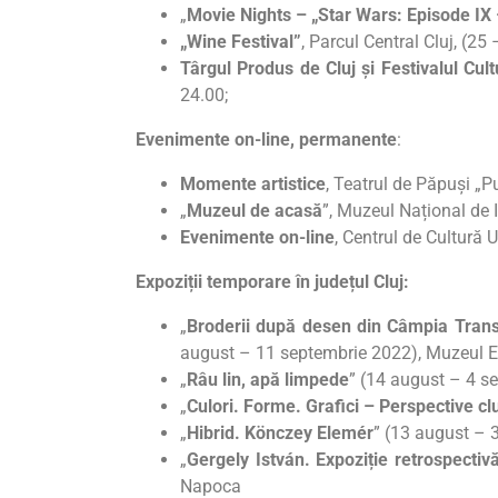
„
Movie Nights – „Star Wars: Episode IX
„Wine Festival”
, Parcul Central Cluj, (25
Târgul Produs de Cluj și Festivalul Cu
24.00;
Evenimente on-line, permanente
:
Momente artistice
, Teatrul de Păpuși „P
„
Muzeul de acasă
”, Muzeul Național de I
Evenimente on-line
, Centrul de Cultură 
Expoziții temporare în județul Cluj:
„
Broderii după desen din Câmpia Transil
august – 11 septembrie 2022), Muzeul Et
„
Râu lin, apă limpede
” (14 august – 4 s
„
Culori. Forme. Grafici – Perspective cl
„
Hibrid. Könczey Elemér
” (13 august – 
„
Gergely István. Expoziție retrospectiv
Napoca