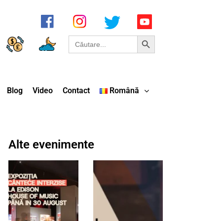
Search Button
Search
for:
Blog
Video
Contact
Română
Alte evenimente