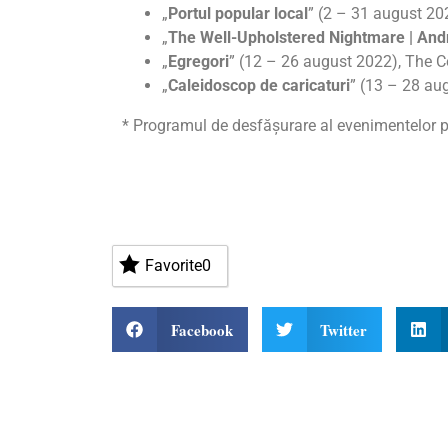
„
Portul popular local
” (2 – 31 august 2
„
The Well-Upholstered Nightmare | An
„
Egregori
” (12 – 26 august 2022), The 
„
Caleidoscop de caricaturi
” (13 – 28 aug
* Programul de desfășurare al evenimentelor po
Favorite
0
Facebook
Twitter