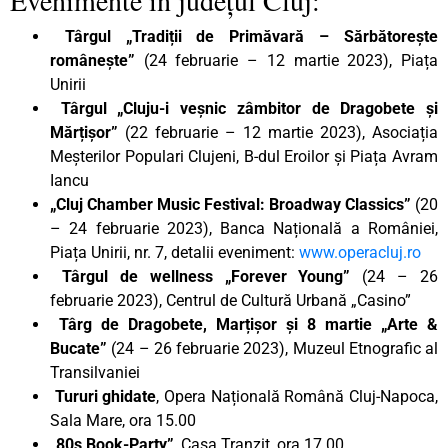
Târgul „Tradiții de Primăvară – Sărbătorește
românește”
(24 februarie – 12 martie 2023), Piața
Unirii
Târgul „Cluju-i veșnic zâmbitor de Dragobete și
Mărțișor”
(22 februarie – 12 martie 2023), Asociația
Meșterilor Populari Clujeni, B-dul Eroilor și Piața Avram
Iancu
„Cluj Chamber Music Festival: Broadway Classics”
(20
– 24 februarie 2023), Banca Națională a României,
Piața Unirii, nr. 7, detalii eveniment:
www.operacluj.ro
Târgul de wellness „Forever Young”
(24 – 26
februarie 2023), Centrul de Cultură Urbană „Casino”
Târg de Dragobete, Marțișor și 8 martie „Arte &
Bucate”
(24 – 26 februarie 2023), Muzeul Etnografic al
Transilvaniei
Tururi ghidate
, Opera Națională Română Cluj-Napoca,
Sala Mare, ora 15.00
„80s Book-Party”
, Casa Tranzit, ora 17.00