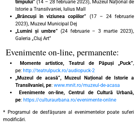
timpului”
(14 – 28 februarie 2023), Muzeul Național de
Istorie a Transilvaniei, Iulius Mall
„Brâncuși în viziunea copiilor”
(17 – 24 februarie
2023), Muzeul Municipal Dej
„Lumini și umbre”
(24 februarie – 3 martie 2023),
Galeria „Cluj Art”
Evenimente on-line, permanente:
Momente artistice, Teatrul de Păpuși „Puck”
,
pe:
http://teatrulpuck.ro/audiopuck-2
„Muzeul de acasă”, Muzeul Național de Istorie a
Transilvaniei, pe
:
www.mnit.ro/muzeul-de-acasa
Evenimente on-line, Centrul de Cultură Urbană,
pe
:
https://culturaurbana.ro/evenimente-online
* Programul de desfășurare al evenimentelor poate suferi
modificări.