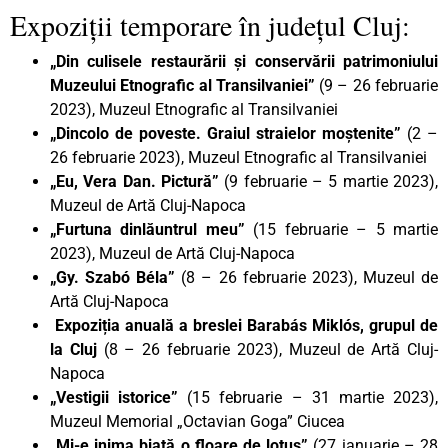
Expoziții temporare în județul Cluj:
„Din culisele restaurării și conservării patrimoniului
Muzeului Etnografic al Transilvaniei”
(9 – 26 februarie
2023), Muzeul Etnografic al Transilvaniei
„Dincolo de poveste. Graiul straielor moștenite”
(2 –
26 februarie 2023), Muzeul Etnografic al Transilvaniei
„Eu, Vera Dan. Pictură”
(9 februarie – 5 martie 2023),
Muzeul de Artă Cluj-Napoca
„Furtuna dinlăuntrul meu”
(15 februarie – 5 martie
2023), Muzeul de Artă Cluj-Napoca
„Gy. Szabó Béla”
(8 – 26 februarie 2023), Muzeul de
Artă Cluj-Napoca
Expoziția anuală a breslei Barabás Miklós, grupul de
la Cluj
(8 – 26 februarie 2023), Muzeul de Artă Cluj-
Napoca
„Vestigii istorice”
(15 februarie – 31 martie 2023),
Muzeul Memorial „Octavian Goga” Ciucea
„Mi-e inima biată o floare de lotus”
(27 ianuarie – 28