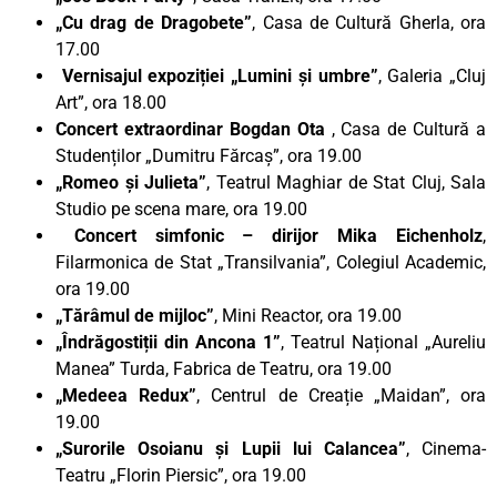
„Cu drag de Dragobete”
, Casa de Cultură Gherla, ora
17.00
Vernisajul expoziției „Lumini și umbre”
, Galeria „Cluj
Art”, ora 18.00
Concert extraordinar Bogdan Ota
, Casa de Cultură a
Studenților „Dumitru Fărcaș”, ora 19.00
„Romeo și Julieta”
, Teatrul Maghiar de Stat Cluj, Sala
Studio pe scena mare, ora 19.00
Concert simfonic – dirijor Mika Eichenholz
,
Filarmonica de Stat „Transilvania”, Colegiul Academic,
ora 19.00
„Tărâmul de mijloc”
, Mini Reactor, ora 19.00
„Îndrăgostiții din Ancona 1”
, Teatrul Național „Aureliu
Manea” Turda, Fabrica de Teatru, ora 19.00
„Medeea Redux”
, Centrul de Creație „Maidan”, ora
19.00
„Surorile Osoianu și Lupii lui Calancea”
, Cinema-
Teatru „Florin Piersic”, ora 19.00