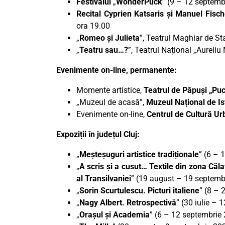
Festivalul
„
WonderPuck
” (9 – 12 septemb
Recital Cyprien Katsaris şi Manuel Fisc
ora 19.00
„
Romeo și Julieta
”, Teatrul Maghiar de Sta
„
Teatru sau…?
”, Teatrul Național „Aureli
Evenimente on-line, permanente:
Momente artistice,
Teatrul de Păpuși „Pu
„Muzeul de acasă”,
Muzeul Național de Ist
Evenimente on-line,
Centrul de Cultură U
Expoziții în județul Cluj:
„
Meșteșuguri artistice tradiționale
” (6 – 
„
A scris și a cusut… Textile din zona Căla
al Transilvaniei
” (19 august – 19 septembr
„
Sorin Scurtulescu. Picturi italiene
” (8 – 
„
Nagy Albert. Retrospectivă
” (30 iulie –
„
Orașul și Academia
” (6 – 12 septembrie 