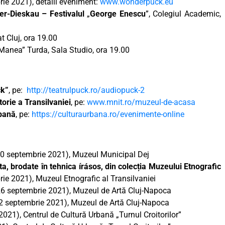
rie 2021), detalii eveniment:
www.wonderpuck.eu
her-Dieskau
– Festivalul
„
George Enescu
”, Colegiul Academic,
t Cluj, ora 19.00
u Manea” Turda, Sala Studio, ora 19.00
ck”
, pe:
http://teatrulpuck.ro/audiopuck-2
orie a Transilvaniei
, pe:
www.mnit.ro/muzeul-de-acasa
rbană
, pe:
https://culturaurbana.ro/evenimente-online
10 septembrie 2021), Muzeul Municipal Dej
ta, brodate în tehnica írásos, din colecția Muzeului Etnografic
ie 2021), Muzeul Etnografic al Transilvaniei
26 septembrie 2021), Muzeul de Artă Cluj-Napoca
 12 septembrie 2021), Muzeul de Artă Cluj-Napoca
2021), Centrul de Cultură Urbană „Turnul Croitorilor”