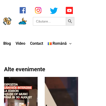
Search Button
Search
for:
Blog
Video
Contact
Română
Alte evenimente