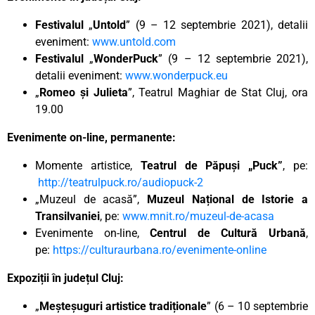
Festivalul
„
Untold
” (9 – 12 septembrie 2021), detalii
eveniment:
www.untold.com
Festivalul
„
WonderPuck
” (9 – 12 septembrie 2021),
detalii eveniment:
www.wonderpuck.eu
„
Romeo și Julieta
”, Teatrul Maghiar de Stat Cluj, ora
19.00
Evenimente on-line, permanente:
Momente artistice,
Teatrul de Păpuși „Puck”
, pe:
http://teatrulpuck.ro/audiopuck-2
„Muzeul de acasă”,
Muzeul Național de Istorie a
Transilvaniei
, pe:
www.mnit.ro/muzeul-de-acasa
Evenimente on-line,
Centrul de Cultură Urbană
,
pe:
https://culturaurbana.ro/evenimente-online
Expoziții în județul Cluj:
„
Meșteșuguri artistice tradiționale
” (6 – 10 septembrie