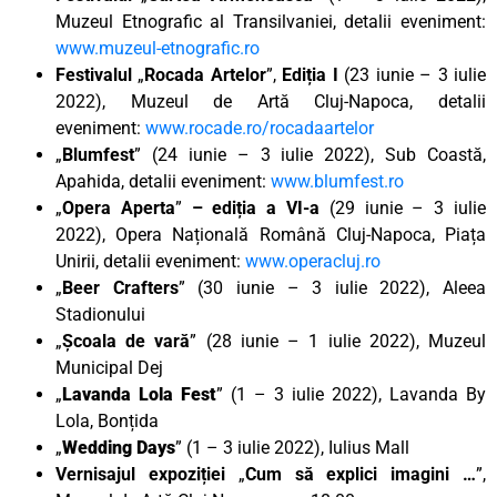
Muzeul Etnografic al Transilvaniei, detalii eveniment:
www.muzeul-etnografic.ro
Festivalul
„
Rocada Artelor
”,
Ediția I
(23 iunie – 3 iulie
2022), Muzeul de Artă Cluj-Napoca, detalii
eveniment:
www.rocade.ro/rocadaartelor
„
Blumfest
” (24 iunie – 3 iulie 2022), Sub Coastă,
Apahida, detalii eveniment:
www.blumfest.ro
„
Opera Aperta
”
– ediția a VI-a
(29 iunie – 3 iulie
2022), Opera Națională Română Cluj-Napoca, Piața
Unirii, detalii eveniment:
www.operacluj.ro
„
Beer Crafters
” (30 iunie – 3 iulie 2022), Aleea
Stadionului
„
Școala de vară
” (28 iunie – 1 iulie 2022), Muzeul
Municipal Dej
„
Lavanda Lola Fest
” (1 – 3 iulie 2022), Lavanda By
Lola, Bonțida
„
Wedding Days
” (1 – 3 iulie 2022), Iulius Mall
Vernisajul expoziției
„
Cum să explici imagini …
”,