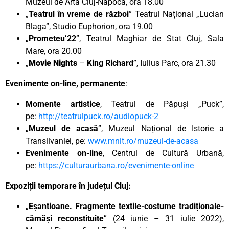
Muzeul de Artă Cluj-Napoca, ora 18.00
„
Teatrul în vreme de război
” Teatrul Național „Lucian
Blaga”, Studio Euphorion, ora 19.00
„
Prometeu’22
”, Teatrul Maghiar de Stat Cluj, Sala
Mare, ora 20.00
„
Movie Nights
–
King Richard
”, Iulius Parc, ora 21.30
Evenimente on-line, permanente
:
Momente artistice
, Teatrul de Păpuși „Puck”,
pe:
http://teatrulpuck.ro/audiopuck-2
„
Muzeul de acasă
”, Muzeul Național de Istorie a
Transilvaniei, pe:
www.mnit.ro/muzeul-de-acasa
Evenimente on-line
, Centrul de Cultură Urbană,
pe:
https://culturaurbana.ro/evenimente-online
Expoziții temporare în județul Cluj:
„
Eșantioane. Fragmente textile-costume tradiționale-
cămăși reconstituite
” (24 iunie – 31 iulie 2022),