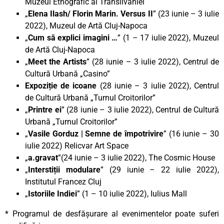
Muzeul Etnografic al Transilvaniei
„
Elena Ilash/ Florin Marin. Versus II
” (23 iunie – 3 iulie
2022), Muzeul de Artă Cluj-Napoca
„
Cum să explici imagini …
” (1 – 17 iulie 2022), Muzeul
de Artă Cluj-Napoca
„
Meet the Artists
” (28 iunie – 3 iulie 2022), Centrul de
Cultură Urbană „Casino”
Expoziție de icoane
(28 iunie – 3 iulie 2022), Centrul
de Cultură Urbană „Turnul Croitorilor”
„
Printre ei
” (28 iunie – 3 iulie 2022), Centrul de Cultură
Urbană „Turnul Croitorilor”
„
Vasile Gorduz | Semne de împotrivire
” (16 iunie – 30
iulie 2022) Relicvar Art Space
„
a.gravat
”(24 iunie – 3 iulie 2022), The Cosmic House
„
Interstiții modulare
” (29 iunie – 22 iulie 2022),
Institutul Francez Cluj
„
Istoriile Indiei
” (1 – 10 iulie 2022), Iulius Mall
* Programul de desfășurare al evenimentelor poate suferi