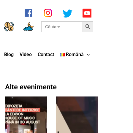
Search Button
Search
for:
Blog
Video
Contact
Română
Alte evenimente