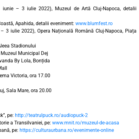
iunie – 3 iulie 2022), Muzeul de Artă Cluj-Napoca, detalii
 Coastă, Apahida, detalii eveniment:
www.blumfest.ro
 – 3 iulie 2022), Opera Națională Română Cluj-Napoca, Piața
 Aleea Stadionului
), Muzeul Municipal Dej
Lavanda By Lola, Bonțida
Mall
ema Victoria, ora 17.00
luj, Sala Mare, ora 20.00
k”, pe:
http://teatrulpuck.ro/audiopuck-2
orie a Transilvaniei, pe:
www.mnit.ro/muzeul-de-acasa
rbană, pe:
https://culturaurbana.ro/evenimente-online