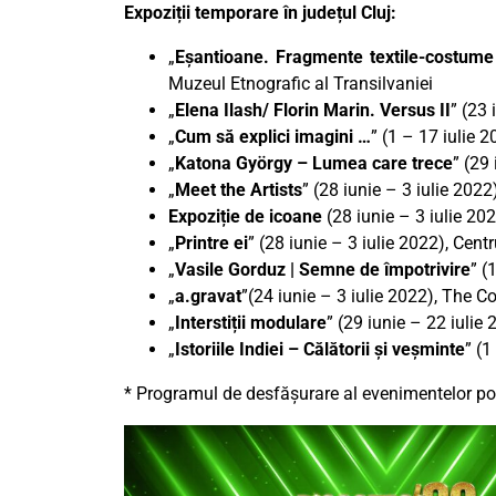
Expoziții temporare în județul Cluj:
„
Eșantioane. Fragmente textile-costume 
Muzeul Etnografic al Transilvaniei
„
Elena Ilash/ Florin Marin. Versus II
” (23
„
Cum să explici imagini …
” (1 – 17 iulie 
„
Katona György – Lumea care trece
” (29
„
Meet the Artists
” (28 iunie – 3 iulie 202
Expoziție de icoane
(28 iunie – 3 iulie 202
„
Printre ei
” (28 iunie – 3 iulie 2022), Cent
„
Vasile Gorduz | Semne de împotrivire
” (
„
a.gravat
”(24 iunie – 3 iulie 2022), The 
„
Interstiții modulare
” (29 iunie – 22 iulie 
„
Istoriile Indiei – Călătorii și veșminte
” (1
* Programul de desfășurare al evenimentelor poa