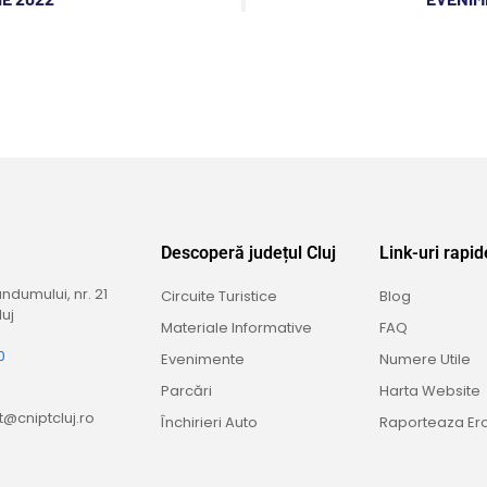
Descoperă județul Cluj
Link-uri rapid
dumului, nr. 21
Circuite Turistice
Blog
uj
Materiale Informative
FAQ
0
Evenimente
Numere Utile
9
Parcări
Harta Website
@cniptcluj.ro
Închirieri Auto
Raporteaza Er