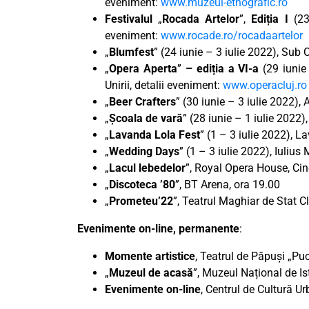
eveniment:
www.muzeul-etnografic.ro
Festivalul
„
Rocada Artelor
”,
Ediția I
(23 
eveniment:
www.rocade.ro/rocadaartelor
„
Blumfest
” (24 iunie – 3 iulie 2022), Sub
„
Opera Aperta
”
– ediția a VI-a
(29 iunie
Unirii, detalii eveniment:
www.operacluj.ro
„
Beer Crafters
” (30 iunie – 3 iulie 2022),
„
Școala de vară
” (28 iunie – 1 iulie 2022
„
Lavanda Lola Fest
” (1 – 3 iulie 2022), 
„
Wedding Days
” (1 – 3 iulie 2022), Iulius 
„
Lacul lebedelor
”, Royal Opera House, Cin
„
Discoteca ’80
”, BT Arena, ora 19.00
„
Prometeu’22
”, Teatrul Maghiar de Stat C
Evenimente on-line, permanente
:
Momente artistice
, Teatrul de Păpuși „Puc
„
Muzeul de acasă
”, Muzeul Național de Ist
Evenimente on-line
, Centrul de Cultură U