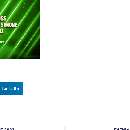
LinkedIn
IE 2022
EVENIME