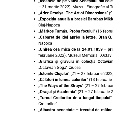
„
Icoanele de pe Valea Sebeșului din colec
– 31 martie 2022), Muzeul Etnografic al T
„
Áder Orsolya. The Art of Dimensions
” (
„
Expoziția anuală a breslei Barabás Mikló
Cluj-Napoca
„
Márkos Tamás. Proba focului
” (16 febr
„
Cabaret de idei après la lettre. Bran Q
Napoca
„
Unirea cea mică de la 24.01.1859 – pr
februarie 2022), Muzeul Memorial „Octav
„
Grafică și gravură în colecția Octavi
„Octavian Goga” Ciucea
„
Istoriile Clujului
” (21 – 27 februarie 2022
„
Călători în lumea culorilor
” (18 februarie
„
The Ways of the Strays
” (21 – 27 februar
„
Orașul și Academia
” (21 – 27 februarie 
„
Turnul Croitorilor de-a lungul timpului
”
Croitorilor”
„
Albastra senectute – trecutul de mâine