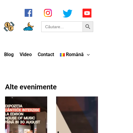
Search Button
Search
for:
Blog
Video
Contact
Română
Alte evenimente