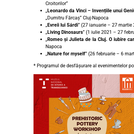
Croitorilor”
„
Leonardo da Vinci – Invențiile unui Gen
„Dumitru Fărcaș” Cluj-Napoca
„
Evreii lui Sárdi
” (27 ianuarie – 27 marti
„
Living Dinosaurs
” (1 iulie 2021 – 27 febr
„
Romeo și Julieta de la Cluj. O iubire car
Napoca
,,
Nature for myself
” (26 februarie – 6 mar
* Programul de desfășurare al evenimentelor poa