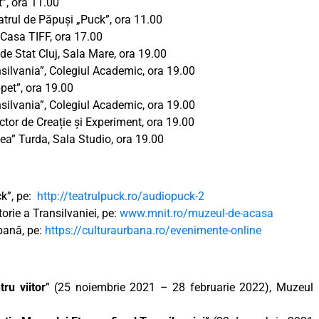
”, ora 11.00
eatrul de Păpuși „Puck”, ora 11.00
, Casa TIFF, ora 17.00
 de Stat Cluj, Sala Mare, ora 19.00
nsilvania”, Colegiul Academic, ora 19.00
pet”, ora 19.00
nsilvania”, Colegiul Academic, ora 19.00
ctor de Creație și Experiment, ora 19.00
nea” Turda, Sala Studio, ora 19.00
ck”, pe:
http://teatrulpuck.ro/audiopuck-2
orie a Transilvaniei, pe:
www.mnit.ro/muzeul-de-acasa
rbană, pe:
https://culturaurbana.ro/evenimente-online
ru viitor
” (25 noiembrie 2021 – 28 februarie 2022), Muzeul