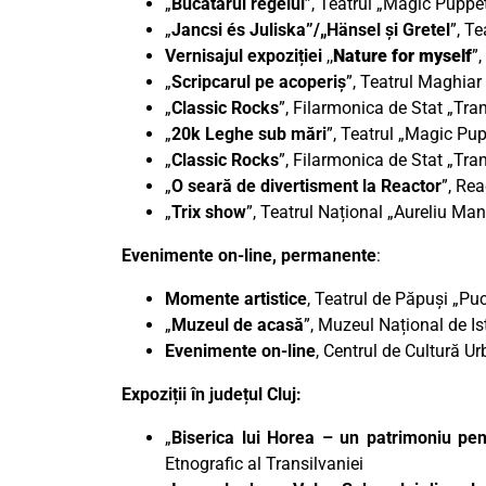
„
Bucătarul regelui
”, Teatrul „Magic Puppet
„
Jancsi és Juliska”/„Hänsel și Gretel
”, T
Vernisajul expoziției
,,
Nature for myself
”
„
Scripcarul pe acoperiș
”, Teatrul Maghiar
„
Classic Rocks
”, Filarmonica de Stat „Tra
„
20k Leghe sub mări
”, Teatrul „Magic Pup
„
Classic Rocks
”, Filarmonica de Stat „Tra
„
O seară de divertisment la Reactor
”, Rea
„
Trix show
”, Teatrul Național „Aureliu Ma
Evenimente on-line, permanente
:
Momente artistice
, Teatrul de Păpuși „Pu
„
Muzeul de acasă
”, Muzeul Național de Ist
Evenimente on-line
, Centrul de Cultură U
Expoziții în județul Cluj:
„
Biserica lui Horea – un patrimoniu pent
Etnografic al Transilvaniei