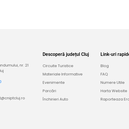
Descoperă județul Cluj
Link-uri rapid
dumului, nr. 21
Circuite Turistice
Blog
uj
Materiale Informative
FAQ
0
Evenimente
Numere Utile
9
Parcări
Harta Website
@cniptcluj.ro
Închirieri Auto
Raporteaza Er