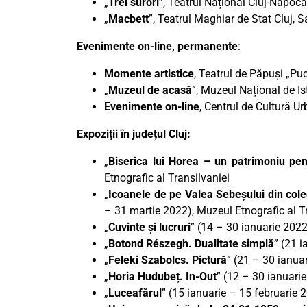
„
Trei surori
”, Teatrul Național Cluj-Napoca
„
Macbett
”, Teatrul Maghiar de Stat Cluj, 
Evenimente on-line, permanente
:
Momente artistice
, Teatrul de Păpuși „Pu
„
Muzeul de acasă
”, Muzeul Național de Ist
Evenimente on-line
, Centrul de Cultură U
Expoziții în județul Cluj:
„
Biserica lui Horea – un patrimoniu pent
Etnografic al Transilvaniei
„
Icoanele de pe Valea Sebeșului din colec
– 31 martie 2022), Muzeul Etnografic al T
„
Cuvinte și lucruri
” (14 – 30 ianuarie 2022
„
Botond Részegh. Dualitate simplă
” (21 
„
Feleki Szabolcs. Pictură
” (21 – 30 ianua
„
Horia Hudubeț. In-Out
” (12 – 30 ianuari
„
Luceafărul
” (15 ianuarie – 15 februarie