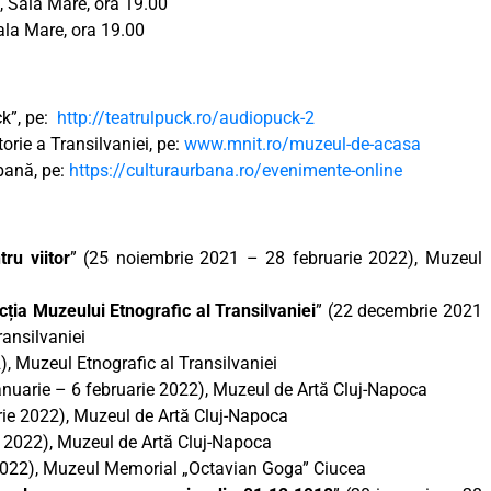
, Sala Mare, ora 19.00
Sala Mare, ora 19.00
ck”, pe:
http://teatrulpuck.ro/audiopuck-2
orie a Transilvaniei, pe:
www.mnit.ro/muzeul-de-acasa
rbană, pe:
https://culturaurbana.ro/evenimente-online
ru viitor
” (25 noiembrie 2021 – 28 februarie 2022), Muzeul
ția Muzeului Etnografic al Transilvaniei
” (22 decembrie 2021
ransilvaniei
), Muzeul Etnografic al Transilvaniei
ianuarie – 6 februarie 2022), Muzeul de Artă Cluj-Napoca
rie 2022), Muzeul de Artă Cluj-Napoca
e 2022), Muzeul de Artă Cluj-Napoca
 2022), Muzeul Memorial „Octavian Goga” Ciucea