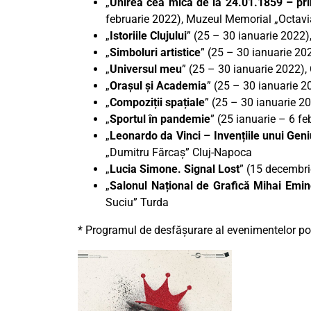
„
Unirea cea mică de la 24.01.1859 – pr
februarie 2022), Muzeul Memorial „Octav
„
Istoriile Clujului
” (25 – 30 ianuarie 2022)
„
Simboluri artistice
” (25 – 30 ianuarie 20
„
Universul meu
” (25 – 30 ianuarie 2022), 
„
Orașul și Academia
” (25 – 30 ianuarie 2
„
Compoziții spațiale
” (25 – 30 ianuarie 20
„
Sportul în pandemie
” (25 ianuarie – 6 fe
„
Leonardo da Vinci – Invențiile unui Gen
„Dumitru Fărcaș” Cluj-Napoca
„
Lucia Simone. Signal Lost
” (15 decembr
„
Salonul Național de Grafică Mihai Emi
Suciu” Turda
* Programul de desfășurare al evenimentelor poa