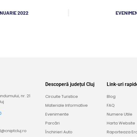
ANUARIE 2022
EVENIMEN
Descoperă județul Cluj
Link-uri rapid
dumului, nr. 21
Circuite Turistice
Blog
uj
Materiale Informative
FAQ
0
Evenimente
Numere Utile
9
Parcări
Harta Website
@cniptcluj.ro
Închirieri Auto
Raporteaza Er