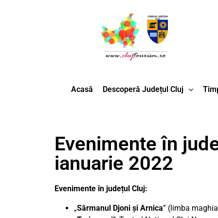
Acasă
Descoperă Județul Cluj
Timp
Evenimente în județ
ianuarie 2022
Evenimente în județul Cluj:
„
Sărmanul Djoni și Arnica
” (limba maghiar