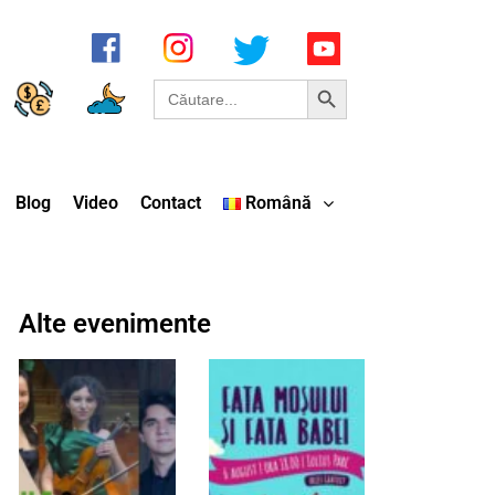
Search Button
Search
for:
Blog
Video
Contact
Română
Alte evenimente