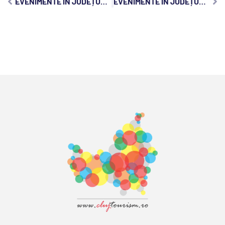
EVENIMENTE ÎN JUDEȚUL CLUJ, MIERCURI, 26 IANUARIE 2022
EVENIMENTE ÎN JUDEȚUL CLUJ, VINERI, 28 IANUARIE 2022