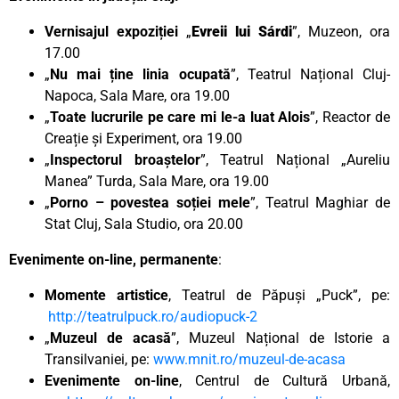
Vernisajul expoziției
„
Evreii lui Sárdi
”, Muzeon, ora
17.00
„
Nu mai ține linia ocupată
”, Teatrul Național Cluj-
Napoca, Sala Mare, ora 19.00
„
Toate lucrurile pe care mi le-a luat Alois
”, Reactor de
Creație și Experiment, ora 19.00
„
Inspectorul broaștelor
”, Teatrul Național „Aureliu
Manea” Turda, Sala Mare, ora 19.00
„
Porno – povestea soției mele
”, Teatrul Maghiar de
Stat Cluj, Sala Studio, ora 20.00
Evenimente on-line, permanente
:
Momente artistice
, Teatrul de Păpuși „Puck”, pe:
http://teatrulpuck.ro/audiopuck-2
„
Muzeul de acasă
”, Muzeul Național de Istorie a
Transilvaniei, pe:
www.mnit.ro/muzeul-de-acasa
Evenimente on-line
, Centrul de Cultură Urbană,