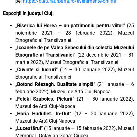
pe:
https://culturaurbana.ro/evenimente-online
Expoziții în județul Cluj:
„
Biserica lui Horea – un patrimoniu pentru viitor
” (25
noiembrie 2021 – 28 februarie 2022), Muzeul
Etnografic al Transilvaniei
„
Icoanele de pe Valea Sebeșului din colecția Muzeului
Etnografic al Transilvaniei
” (22 decembrie 2021 – 31
martie 2022), Muzeul Etnografic al Transilvaniei
„
Cuvinte și lucruri
” (14 – 30 ianuarie 2022), Muzeul
Etnografic al Transilvaniei
„
Botond Részegh. Dualitate simplă
” (21 ianuarie – 6
februarie 2022), Muzeul de Artă Cluj-Napoca
„
Feleki Szabolcs. Pictură
” (21 – 30 ianuarie 2022),
Muzeul de Artă Cluj-Napoca
„
Horia Hudubeț. In-Out
” (12 – 30 ianuarie 2022),
Muzeul de Artă Cluj-Napoca
„
Luceafărul
” (15 ianuarie – 15 februarie 2022), Muzeul
Memorial „Octavian Goga” Ciucea