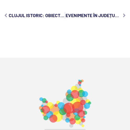
CLUJUL ISTORIC: OBIECTIVE TURISTICE CARE OGLINDESC POVESTEA ORAȘULUI
EVENIMENTE ÎN JUDEȚUL CLUJ, MIERCURI, 19 OCTOMBRIE 2022: