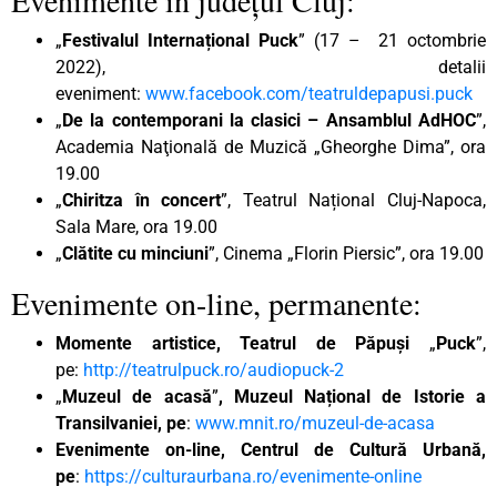
„
Festivalul Internațional Puck
” (17 – 21 octombrie
2022), detalii
eveniment:
www.facebook.com/teatruldepapusi.puck
„
De la contemporani la clasici – Ansamblul AdHOC
”,
Academia Naţională de Muzică „Gheorghe Dima”, ora
19.00
„
Chiritza în concert
”, Teatrul Național Cluj-Napoca,
Sala Mare, ora 19.00
„
Clătite cu minciuni
”, Cinema „Florin Piersic”, ora 19.00
Evenimente on-line, permanente:
Momente artistice, Teatrul de Păpuși
„
Puck
”,
pe:
http://teatrulpuck.ro/audiopuck-2
„
Muzeul de acasă
”
, Muzeul Național de Istorie a
Transilvaniei, pe
:
www.mnit.ro/muzeul-de-acasa
Evenimente on-line, Centrul de Cultură Urbană,
pe
:
https://culturaurbana.ro/evenimente-online