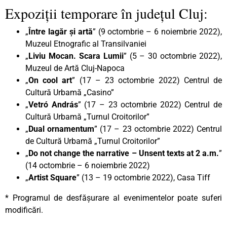
Expoziții temporare în județul Cluj:
„
Între lagăr și artă
” (9 octombrie – 6 noiembrie 2022),
Muzeul Etnografic al Transilvaniei
„
Liviu Mocan. Scara Lumii
” (5 – 30 octombrie 2022),
Muzeul de Artă Cluj-Napoca
„
On cool art
” (17 – 23 octombrie 2022) Centrul de
Cultură Urbamă „Casino”
„
Vetró András
” (17 – 23 octombrie 2022) Centrul de
Cultură Urbamă „Turnul Croitorilor”
„
Dual ornamentum
” (17 – 23 octombrie 2022) Centrul
de Cultură Urbamă „Turnul Croitorilor”
„
Do not change the narrative – Unsent texts at 2 a.m.
”
(14 octombrie – 6 noiembrie 2022)
„
Artist Square
” (13 – 19 octombrie 2022), Casa Tiff
* Programul de desfășurare al evenimentelor poate suferi
modificări.