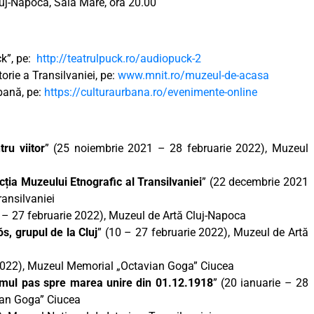
Cluj-Napoca, Sala Mare, ora 20.00
ck”, pe:
http://teatrulpuck.ro/audiopuck-2
orie a Transilvaniei, pe:
www.mnit.ro/muzeul-de-acasa
rbană, pe:
https://culturaurbana.ro/evenimente-online
ru viitor
” (25 noiembrie 2021 – 28 februarie 2022), Muzeul
ția Muzeului Etnografic al Transilvaniei
” (22 decembrie 2021
ransilvaniei
9 – 27 februarie 2022), Muzeul de Artă Cluj-Napoca
s, grupul de la Cluj
” (10 – 27 februarie 2022), Muzeul de Artă
 2022), Muzeul Memorial „Octavian Goga” Ciucea
imul pas spre marea unire din 01.12.1918
” (20 ianuarie – 28
ian Goga” Ciucea