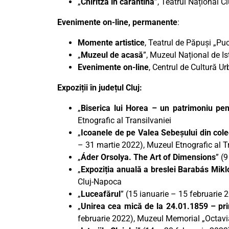
„
Chiritza în carantină
”, Teatrul Național 
Evenimente on-line, permanente
:
Momente artistice
, Teatrul de Păpuși „Pu
„
Muzeul de acasă
”, Muzeul Național de Ist
Evenimente on-line
, Centrul de Cultură U
Expoziții în județul Cluj:
„
Biserica lui Horea – un patrimoniu pent
Etnografic al Transilvaniei
„
Icoanele de pe Valea Sebeșului din colec
– 31 martie 2022), Muzeul Etnografic al T
„
Áder Orsolya. The Art of Dimensions
” (
„
Expoziția anuală a breslei Barabás Mikló
Cluj-Napoca
„
Luceafărul
” (15 ianuarie – 15 februarie
„
Unirea cea mică de la 24.01.1859 – pr
februarie 2022), Muzeul Memorial „Octav