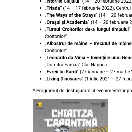
„
Istoriile Clujului
” (14 – 20 februarie 2022
„
Triada
” (14 – 17 februarie 2022), Centru
„
The Ways of the Strays
” (14 – 20 februar
„
Orașul și Academia
” (14 – 20 februarie 
„
Turnul Croitorilor de-a lungul timpului
”
Croitorilor”
„
Albastrul de mâine – trecutul de mâine
Croitorilor”
„
Leonardo da Vinci – Invențiile unui Gen
„Dumitru Fărcaș” Cluj-Napoca
„
Evreii lui Sárdi
” (27 ianuarie – 27 marti
„
Living Dinosaurs
” (1 iulie 2021 – 27 febr
* Programul de desfășurare al evenimentelor poa