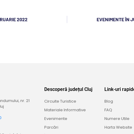
BRUARIE 2022
EVENIMENTE ÎN J
Descoperă județul Cluj
Link-uri rapid
dumului, nr. 21
Circuite Turistice
Blog
uj
Materiale Informative
FAQ
0
Evenimente
Numere Utile
9
Parcări
Harta Website