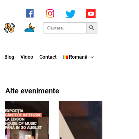
Search Button
Search
for:
Blog
Video
Contact
Română
Alte evenimente