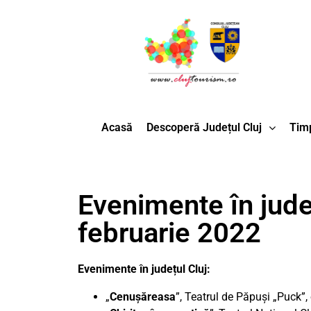
Acasă
Descoperă Județul Cluj
Timp
Evenimente în județ
februarie 2022
Evenimente în județul Cluj:
„
Cenușăreasa
”, Teatrul de Păpuși „Puck”,