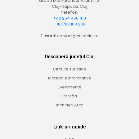
Strada Memorandumului, nr. 21
Cluj-Napoca, Cluj
Telefon
:
+40 264 450 410
+40 788 100 209
E-mail:
contact@cniptcluj.ro
Descoperă județul Cluj
Circuite Turistice
Materiale Informative
Evenimente
Parcări
Închirieri Auto
Link-uri rapide