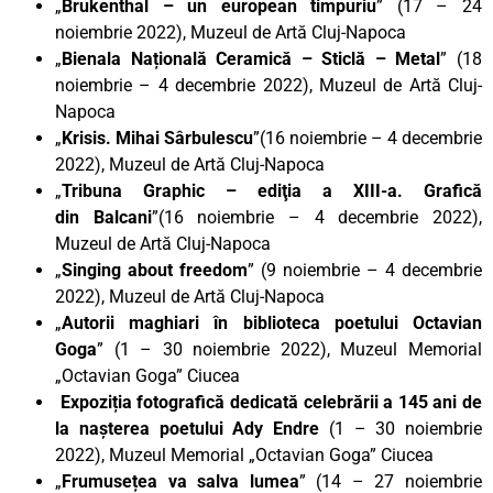
„
Brukenthal – un european timpuriu
” (17 – 24
noiembrie 2022), Muzeul de Artă Cluj-Napoca
„
Bienala Națională Ceramică – Sticlă – Metal
” (18
noiembrie – 4 decembrie 2022), Muzeul de Artă Cluj-
Napoca
„
Krisis. Mihai Sârbulescu
”(16 noiembrie – 4 decembrie
2022), Muzeul de Artă Cluj-Napoca
„
Tribuna Graphic – ediţia a XIII-a. Grafică
din
Balcani
”(16 noiembrie – 4 decembrie 2022),
Muzeul de Artă Cluj-Napoca
„
Singing about freedom
” (9 noiembrie – 4 decembrie
2022), Muzeul de Artă Cluj-Napoca
„
Autorii maghiari în biblioteca poetului Octavian
Goga
” (1 – 30 noiembrie 2022), Muzeul Memorial
„Octavian Goga” Ciucea
Expoziția fotografică dedicată celebrării a 145 ani de
la nașterea poetului Ady Endre
(1 – 30 noiembrie
2022), Muzeul Memorial „Octavian Goga” Ciucea
„
Frumusețea va salva lumea
” (14 – 27 noiembrie