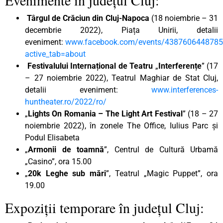
Târgul de Crăciun din Cluj-Napoca
(18 noiembrie – 31
decembrie 2022), Piața Unirii, detalii
eveniment:
www.facebook.com/events/438760644878
active_tab=about
Festivalului Internațional de Teatru
„
Interferențe
” (17
– 27 noiembrie 2022), Teatrul Maghiar de Stat Cluj,
detalii eveniment:
www.interferences-
huntheater.ro/2022/ro/
„
Lights On Romania – The Light Art Festival
” (18 – 27
noiembrie 2022), în zonele The Office, Iulius Parc și
Podul Elisabeta
„
Armonii de toamnă
”, Centrul de Cultură Urbamă
„Casino”, ora 15.00
„
20k Leghe sub mări
”, Teatrul „Magic Puppet”, ora
19.00
Expoziții temporare în județul Cluj: