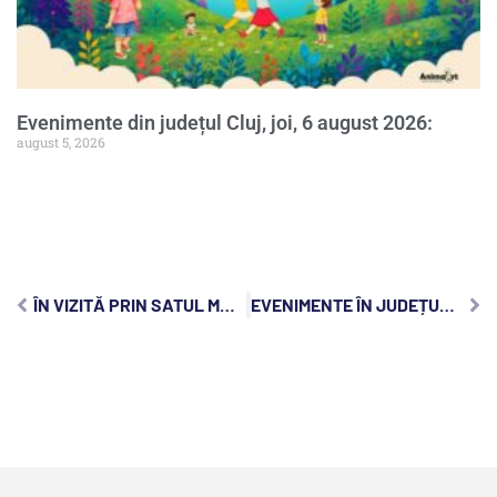
Evenimente din județul Cluj, joi, 6 august 2026:
august 5, 2026
ÎN VIZITĂ PRIN SATUL MĂRIȘEL, CEL MAI ÎNTINS PLATOU MONTAN LOCUIT DIN APUSENI
EVENIMENTE ÎN JUDEȚUL CLUJ, MARȚI, 22 NOIEMBRIE 2022: