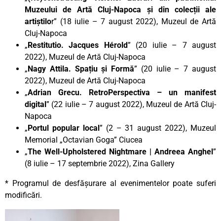
Muzeului de Artă Cluj-Napoca și din colecții ale
artiștilo
r” (18 iulie – 7 august 2022), Muzeul de Artă
Cluj-Napoca
„
Restitutio. Jacques Hérold
” (20 iulie – 7 august
2022), Muzeul de Artă Cluj-Napoca
„
Nagy Attila. Spațiu și Formă
” (20 iulie – 7 august
2022), Muzeul de Artă Cluj-Napoca
„
Adrian Grecu. RetroPerspectiva – un manifest
digital
” (22 iulie – 7 august 2022), Muzeul de Artă Cluj-
Napoca
„
Portul popular local
” (2 – 31 august 2022), Muzeul
Memorial „Octavian Goga” Ciucea
„
The Well-Upholstered Nightmare | Andreea Anghel
”
(8 iulie – 17 septembrie 2022), Zina Gallery
* Programul de desfășurare al evenimentelor poate suferi
modificări.