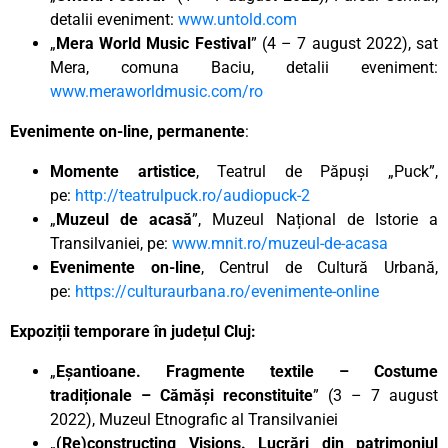
detalii eveniment:
www.untold.com
„
Mera World Music Festival
” (4 – 7 august 2022), sat
Mera, comuna Baciu, detalii eveniment:
www.meraworldmusic.com/ro
Evenimente on-line, permanente
:
Momente artistice
, Teatrul de Păpuși „Puck”,
pe:
http://teatrulpuck.ro/audiopuck-2
„
Muzeul de acasă
”, Muzeul Național de Istorie a
Transilvaniei, pe:
www.mnit.ro/muzeul-de-acasa
Evenimente on-line
, Centrul de Cultură Urbană,
pe:
https://culturaurbana.ro/evenimente-online
Expoziții temporare în județul Cluj:
„
Eșantioane. Fragmente textile – Costume
tradiționale – Cămăși reconstituite
” (3 – 7 august
2022), Muzeul Etnografic al Transilvaniei
„
(Re)constructing Visions. Lucrări din patrimoniul