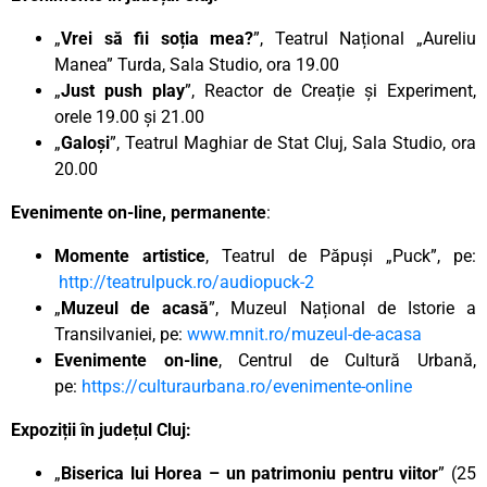
„
Vrei să fii soția mea?
”, Teatrul Național „Aureliu
Manea” Turda, Sala Studio, ora 19.00
„
Just push play
”, Reactor de Creație și Experiment,
orele 19.00 și 21.00
„
Galoși
”, Teatrul Maghiar de Stat Cluj, Sala Studio, ora
20.00
Evenimente on-line, permanente
:
Momente artistice
, Teatrul de Păpuși „Puck”, pe:
http://teatrulpuck.ro/audiopuck-2
„
Muzeul de acasă
”, Muzeul Național de Istorie a
Transilvaniei, pe:
www.mnit.ro/muzeul-de-acasa
Evenimente on-line
, Centrul de Cultură Urbană,
pe:
https://culturaurbana.ro/evenimente-online
Expoziții în județul Cluj:
„
Biserica lui Horea – un patrimoniu pentru viitor
” (25