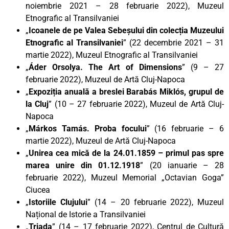
noiembrie 2021 – 28 februarie 2022), Muzeul
Etnografic al Transilvaniei
„
Icoanele de pe Valea Sebeșului din colecția Muzeului
Etnografic al Transilvaniei
” (22 decembrie 2021 – 31
martie 2022), Muzeul Etnografic al Transilvaniei
„
Áder Orsolya. The Art of Dimensions
” (9 – 27
februarie 2022), Muzeul de Artă Cluj-Napoca
„
Expoziția anuală a breslei Barabás Miklós, grupul de
la Cluj
” (10 – 27 februarie 2022), Muzeul de Artă Cluj-
Napoca
„
Márkos Tamás. Proba focului
” (16 februarie – 6
martie 2022), Muzeul de Artă Cluj-Napoca
„
Unirea cea mică de la 24.01.1859 – primul pas spre
marea unire din 01.12.1918
” (20 ianuarie – 28
februarie 2022), Muzeul Memorial „Octavian Goga”
Ciucea
„
Istoriile Clujului
” (14 – 20 februarie 2022), Muzeul
Național de Istorie a Transilvaniei
„
Triada
” (14 – 17 februarie 2022), Centrul de Cultură