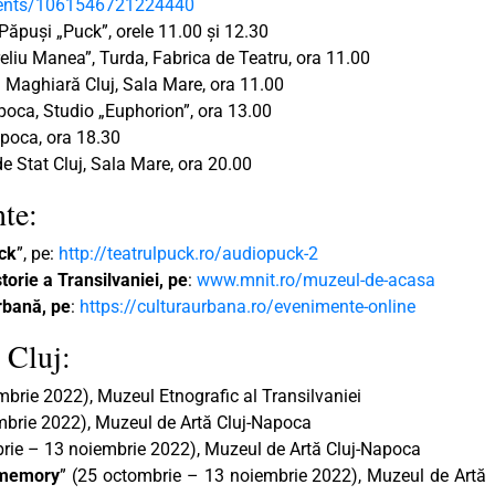
ents/1061546721224440
e Păpuși „Puck”, orele 11.00 și 12.30
reliu Manea”, Turda, Fabrica de Teatru, ora 11.00
a Maghiară Cluj, Sala Mare, ora 11.00
apoca, Studio „Euphorion”, ora 13.00
poca, ora 18.30
e Stat Cluj, Sala Mare, ora 20.00
te:
ck
”, pe:
http://teatrulpuck.ro/audiopuck-2
torie a Transilvaniei, pe
:
www.mnit.ro/muzeul-de-acasa
rbană, pe
:
https://culturaurbana.ro/evenimente-online
 Cluj:
mbrie 2022), Muzeul Etnografic al Transilvaniei
mbrie 2022), Muzeul de Artă Cluj-Napoca
brie – 13 noiembrie 2022), Muzeul de Artă Cluj-Napoca
f memory
” (25 octombrie – 13 noiembrie 2022), Muzeul de Artă