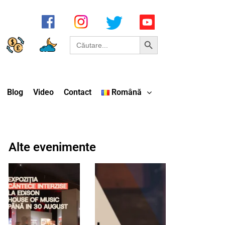
Search Button
Search
for:
Blog
Video
Contact
Română
Alte evenimente