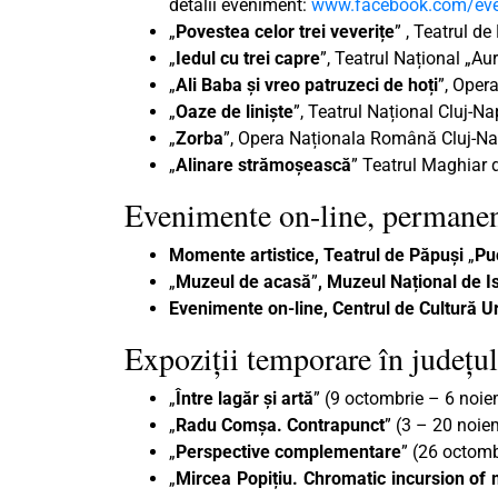
detalii eveniment:
www.facebook.com/ev
„
Povestea celor trei veverițe
” , Teatrul d
„
Iedul cu trei capre
”, Teatrul Național „Au
„
Ali Baba și vreo patruzeci de hoți
”, Oper
„
Oaze de liniște
”, Teatrul Național Cluj-N
„
Zorba
”, Opera Naționala Română Cluj-Na
„
Alinare strămoșească
” Teatrul Maghiar d
Evenimente on-line, permanen
Momente artistice, Teatrul de Păpuși
„
Pu
„
Muzeul de acasă
”
, Muzeul Național de Is
Evenimente on-line, Centrul de Cultură U
Expoziții temporare în județul
„
Între lagăr și artă
” (9 octombrie – 6 noie
„
Radu Comșa. Contrapunct
” (3 – 20 noie
„
Perspective complementare
” (26 octom
„
Mircea Popițiu. Chromatic incursion o