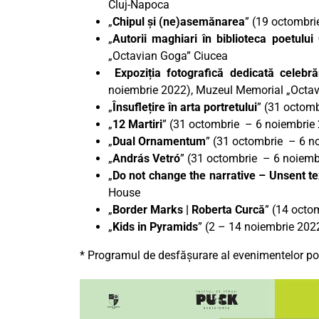
Cluj-Napoca
„
Chipul și (ne)asemănarea
” (19 octombri
„
Autorii maghiari în biblioteca poetulu
„Octavian Goga” Ciucea
Expoziția fotografică dedicată celebr
noiembrie 2022), Muzeul Memorial „Octa
„
Însuflețire în arta portretului
” (31 octom
„
12 Martiri
” (31 octombrie – 6 noiembrie 
„
Dual Ornamentum
” (31 octombrie – 6 no
„
András Vetró
” (31 octombrie – 6 noiembr
„
Do not change the narrative – Unsent te
House
„
Border Marks | Roberta Curcă
” (14 octo
„
Kids in Pyramids
” (2 – 14 noiembrie 2022
* Programul de desfășurare al evenimentelor poa