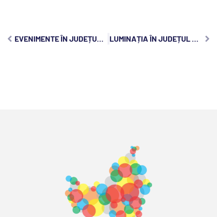
EVENIMENTE ÎN JUDEȚUL CLUJ, SÂMBĂTĂ, 22 OCTOMBRIE 2022:
LUMINAȚIA ÎN JUDEȚUL CLUJ: TRADIȚII ȘI OBICEIURI