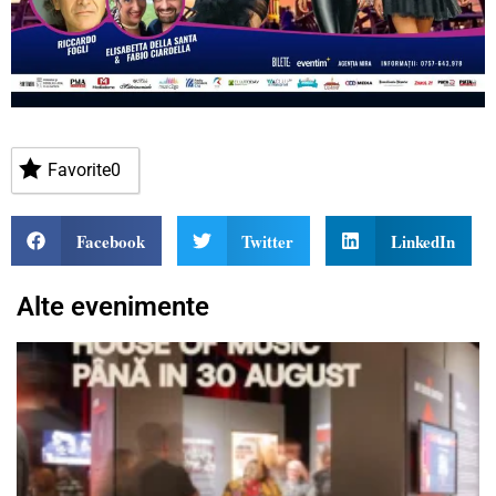
Favorite
0
Facebook
Twitter
LinkedIn
Alte evenimente