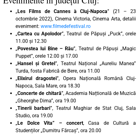
„
Les Films de Cannes à Cluj-Napoca
” (21 – 23
octombrie 2022), Cinema Victoria, Cinema Arta, detalii
eveniment:
www.filmedefestival.ro
„
Cartea cu Apolodor
”, Teatrul de Păpuși „Puck”, orele
11.00 și 12.30
„
Povestea lui Bine – Rău
”, Teatrul de Păpuși „Magic
Puppet”, orele 12.00 și 17.00
„
Hansel și Gretel
”, Teatrul Național „Aureliu Manea”
Turda, fosta Fabrică de Bere, ora 11.00
„
Elixirul dragostei
”, Opera Națională Română Cluj-
Napoca, Sala Mare, ora 18.30
„
Concerte de chitară
”, Academia Națtională de Muzică
„Gheorghe Dima”, ora 19.00
„
Tinerii barbari
”, Teatrul Maghiar de Stat Cluj, Sala
Studio, ora 19.00
„
Le Dolce Vita” – concert
, Casa de Cultură a
Studenților „Dumitru Fărcaș”, ora 20.00