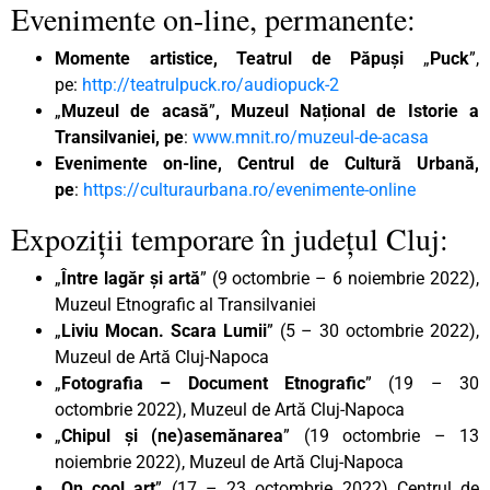
Evenimente on-line, permanente:
Momente artistice, Teatrul de Păpuși
„
Puck
”,
pe:
http://teatrulpuck.ro/audiopuck-2
„
Muzeul de acasă
”
, Muzeul Național de Istorie a
Transilvaniei, pe
:
www.mnit.ro/muzeul-de-acasa
Evenimente on-line, Centrul de Cultură Urbană,
pe
:
https://culturaurbana.ro/evenimente-online
Expoziții temporare în județul Cluj:
„
Între lagăr și artă
” (9 octombrie – 6 noiembrie 2022),
Muzeul Etnografic al Transilvaniei
„
Liviu Mocan. Scara Lumii
” (5 – 30 octombrie 2022),
Muzeul de Artă Cluj-Napoca
„
Fotografia – Document Etnografic
” (19 – 30
octombrie 2022), Muzeul de Artă Cluj-Napoca
„
Chipul și (ne)asemănarea
” (19 octombrie – 13
noiembrie 2022), Muzeul de Artă Cluj-Napoca
„
On cool art
” (17 – 23 octombrie 2022) Centrul de