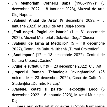
„
In Memoriam Corneliu Baba (1906-1997)
” (8
decembrie 2022 – 8 ianuarie 2023), Muzeul de Artă
Cluj-Napoca
„
Salonul Anual de Artă
” (9 decembrie 2022 – 8
ianuarie 2023), Muzeul de Artă Cluj-Napoca
„
Eroii noștri. Pagini de istorie
” (1 – 31 decembrie
2022), Muzeul Memorial „Octavian Goga” Ciucea
„
Salonul de Iarnă al Medicilor
” (5 – 18 decembrie
2022), Centrul de Cultură Urbană „Turnul Croitorilor”
„
Anotimpuri
” (12 – 18 decembrie 2022), Centrul de
Cultură Urbană „Casino”
„
Culorile sufletului
” (9 – 23 decembrie 2022), Cluj Art
„
Imperiul Roman. Tehnologia învingătorilor
” (25
noiembrie – 23 decembrie 2022), Casa de Cultură a
Studenților „Dumitru Fărcaș”
„
Castele, cetăți și palate
”
– expoziție Lego
(5
decembrie 2022 – 6 ianuarie 2023), Muzeul Municipal
Dej
„
Lumea prin ochii artiștilor evrei ai Școlii băimărene