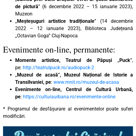
de pictură
” (6 decembrie 2022 – 15 ianuarie 2023),
Muzeon
„
Meșteșuguri artistice tradiționale
” (14 decembrie
2022 – 12 ianuarie 2023), Biblioteca Județeană
„Octavian Goga” Cluj-Napoca
Evenimente on-line, permanente:
Momente artistice, Teatrul de Păpuși
„
Puck
”,
pe:
http://teatrulpuck.ro/audiopuck-2
„
Muzeul de acasă
”
, Muzeul Național de Istorie a
Transilvaniei, pe
:
www.mnit.ro/muzeul-de-acasa
Evenimente on-line, Centrul de Cultură Urbană,
pe
:
https://culturaurbana.ro/evenimente-online
* Programul de desfășurare al evenimentelor poate suferi
modificări.