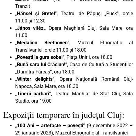
Tranzit
„
Hänsel și Gretel
”, Teatrul de Păpuși „Puck”, orele
11.00 și 12.30
„
János vitéz
„, Opera Maghiară Cluj, Sala Mare, ora
11.00
„
Medalion Beethoven
”, Muzeul Etnografic al
Transilvaniei, orele 11.00 și 18.00
„
Povești la gura sobei
”, Piața Unirii, ora 18.00
„
Bună sara lui Crăciun!
”, Casa de Cultură a Studenților
„Dumitru Fărcaș”, ora 18.00
„
Winter delights
”, Opera Națională Română Cluj-
Napoca, Sala Mare, ora 18.30
„
Tinerii barbari
”, Teatrul Maghiar de Stat Cluj, Sala
Studio, ora 19.00
Expoziții temporare în județul Cluj:
„
100 Ani – artefacte – povești
” (9 decembrie 2022 –
29 ianuarie 2023), Muzeul Etnografic al Transilvaniei