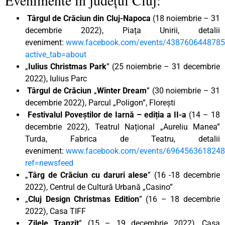
Târgul de Crăciun din Cluj-Napoca
(18 noiembrie – 31
decembrie 2022), Piața Unirii, detalii
eveniment:
www.facebook.com/events/438760644878
active_tab=about
„
Iulius Christmas Park
” (25 noiembrie – 31 decembrie
2022), Iulius Parc
Târgul de Crăciun
„
Winter Dream
” (30 noiembrie – 31
decembrie 2022), Parcul „Poligon”, Florești
Festivalul Poveștilor de Iarnă – ediția a II-a
(14 – 18
decembrie 2022), Teatrul Național „Aureliu Manea”
Turda, Fabrica de Teatru, detalii
eveniment:
www.facebook.com/events/6964563618248
ref=newsfeed
„
Târg de Crăciun cu daruri alese
” (16 -18 decembrie
2022), Centrul de Cultură Urbană „Casino”
„
Cluj Design Christmas Edition
” (16 – 18 decembrie
2022), Casa TIFF
„
Zilele Tranzit
” (15 – 19 decembrie 2022), Casa