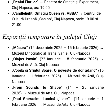
„Dealul Florilor”
→ Reactor de Creație și Experiment,
Cluj-Napoca, ora 19.00
„Candlelight: Omagiu Queen vs. ABBA”
→
Centrul de
Cultură Urbană „Casino”, Cluj-Napoca, orele 19.00 și
21.00
Expoziții temporare în județul Cluj:
„Măsura”
(12 decembrie 2025 – 15 februarie 2026) →
Muzeul Etnografic al Transilvaniei, Cluj-Napoca
„Olajos István”
(22 ianuarie – 8 februarie 2026) →
Muzeul de Artă, Cluj-Napoca
„Copila și Sfîntul Soare. O poveste de dor adânc”
(15
ianuarie – 1 februarie 2026)
→
Muzeul de Artă, Cluj-
Napoca
„From Sounds to Shape”
(14 – 25 ianuarie
2026)
→
Muzeul de Artă, Cluj-Napoca
„Paul Gherasim. Lumină și aer”
(14 ianuarie – 1
februarie 2026)
→
Muzeul de Artă, Cluj-Napoca