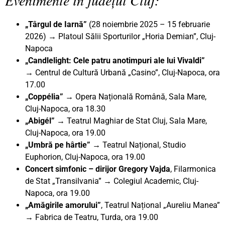
„Târgul de Iarnă”
(28 noiembrie 2025 – 15 februarie
2026) → Platoul Sălii Sporturilor „Horia Demian”, Cluj-
Napoca
„Candlelight: Cele patru anotimpuri ale lui Vivaldi”
→
Centrul de Cultură Urbană „Casino”, Cluj-Napoca, ora
17.00
„Coppélia”
→ Opera Națională Română, Sala Mare,
Cluj-Napoca, ora 18.30
„Abigél”
→ Teatrul Maghiar de Stat Cluj, Sala Mare,
Cluj-Napoca, ora 19.00
„Umbră pe hârtie”
→ Teatrul Național, Studio
Euphorion, Cluj-Napoca, ora 19.00
Concert simfonic – dirijor Gregory Vajda
, Filarmonica
de Stat „Transilvania” → Colegiul Academic, Cluj-
Napoca, ora 19.00
„Amăgirile amorului”
, Teatrul Național „Aureliu Manea”
→ Fabrica de Teatru, Turda, ora 19.00