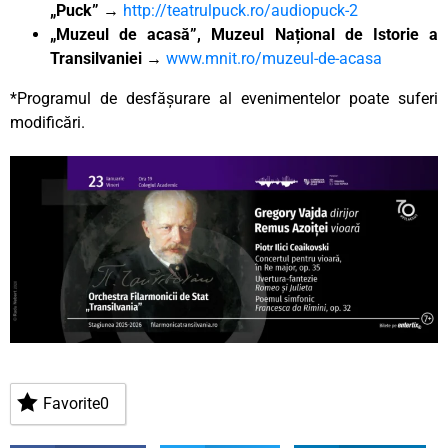
„Puck”
→
http://teatrulpuck.ro/audiopuck-2
„Muzeul de acasă”, Muzeul Național de Istorie a
Transilvaniei
→
www.mnit.ro/muzeul-de-acasa
*Programul de desfășurare al evenimentelor poate suferi
modificări.
Favorite
0