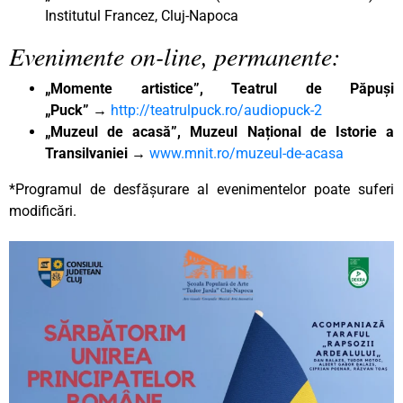
Institutul Francez, Cluj-Napoca
Evenimente on-line, permanente:
„Momente artistice”, Teatrul de Păpuși
„Puck”
→
http://teatrulpuck.ro/audiopuck-2
„Muzeul de acasă”, Muzeul Național de Istorie a
Transilvaniei
→
www.mnit.ro/muzeul-de-acasa
*Programul de desfășurare al evenimentelor poate suferi
modificări.