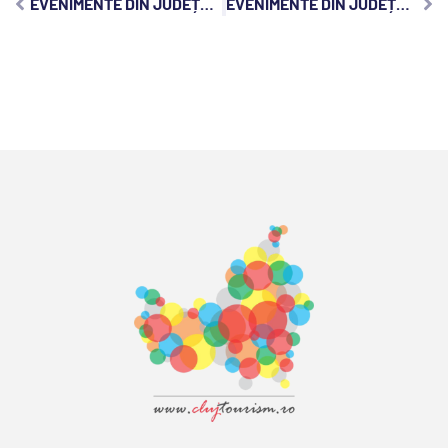
EVENIMENTE DIN JUDEȚUL CLUJ, MIERCURI, 21 IANUARIE 2026:
EVENIMENTE DIN JUDEȚUL CLUJ, VINERI, 23 IANUARIE 2026: