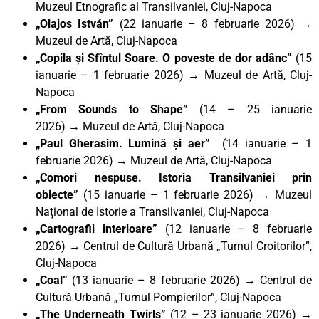
Muzeul Etnografic al Transilvaniei, Cluj-Napoca
„Olajos István”
(22 ianuarie – 8 februarie 2026) →
Muzeul de Artă, Cluj-Napoca
„Copila și Sfîntul Soare. O poveste de dor adânc”
(15
ianuarie – 1 februarie 2026)
→
Muzeul de Artă, Cluj-
Napoca
„From Sounds to Shape”
(14 – 25 ianuarie
2026)
→
Muzeul de Artă, Cluj-Napoca
„Paul Gherasim. Lumină și aer”
(14 ianuarie – 1
februarie 2026)
→
Muzeul de Artă, Cluj-Napoca
„Comori nespuse. Istoria Transilvaniei prin
obiecte”
(15 ianuarie – 1 februarie 2026) → Muzeul
Național de Istorie a Transilvaniei, Cluj-Napoca
„Cartografii interioare”
(12 ianuarie – 8 februarie
2026)
→
Centrul de Cultură Urbană „Turnul Croitorilor”,
Cluj-Napoca
„Coal”
(13 ianuarie – 8 februarie 2026)
→
Centrul de
Cultură Urbană „Turnul Pompierilor”, Cluj-Napoca
„The Underneath Twirls”
(12 – 23 ianuarie 2026) →