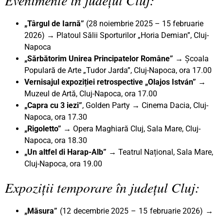
„Târgul de Iarnă”
(28 noiembrie 2025 – 15 februarie
2026) → Platoul Sălii Sporturilor „Horia Demian”, Cluj-
Napoca
„Sărbătorim Unirea Principatelor Române”
→ Școala
Populară de Arte „Tudor Jarda”, Cluj-Napoca, ora 17.00
Vernisajul expoziției retrospective „Olajos István” →
Muzeul de Artă, Cluj-Napoca, ora 17.00
„Capra cu 3 iezi”
, Golden Party → Cinema Dacia, Cluj-
Napoca, ora 17.30
„Rigoletto”
→ Opera Maghiară Cluj, Sala Mare, Cluj-
Napoca, ora 18.30
„Un altfel di Harap-Alb”
→ Teatrul Național, Sala Mare,
Cluj-Napoca, ora 19.00
Expoziții temporare în județul Cluj:
„Măsura”
(12 decembrie 2025 – 15 februarie 2026) →