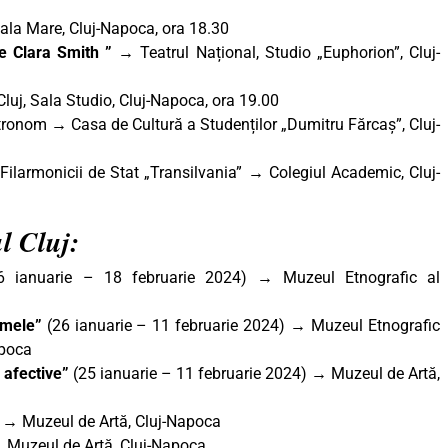
la Mare, Cluj-Napoca, ora 18.30
de Clara Smith ” →
Teatrul Național, Studio „Euphorion”, Cluj-
Cluj, Sala Studio, Cluj-Napoca, ora 19.00
tronom → Casa de Cultură a Studenților „Dumitru Fărcaș”, Cluj-
 Filarmonicii de Stat „Transilvania” → Colegiul Academic, Cluj-
ul Cluj:
6 ianuarie – 18 februarie 2024) → Muzeul Etnografic al
 mele”
(26 ianuarie – 11 februarie 2024) → Muzeul Etnografic
apoca
 afective”
(25 ianuarie – 11 februarie 2024) → Muzeul de Artă,
) → Muzeul de Artă, Cluj-Napoca
→ Muzeul de Artă, Cluj-Napoca