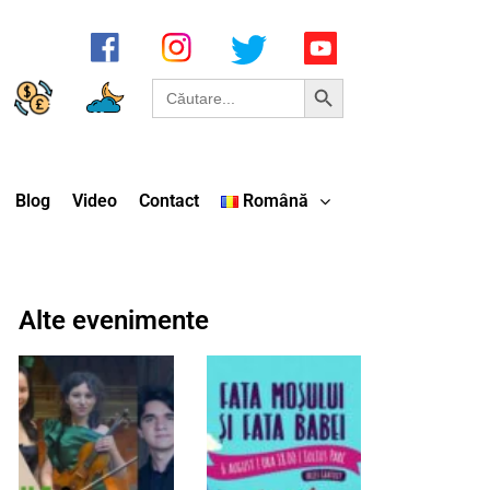
Search Button
Search
for:
Blog
Video
Contact
Română
Alte evenimente