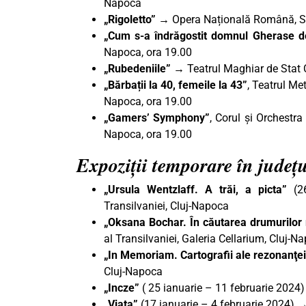
Napoca
„Rigoletto”
→ Opera Națională Română, Sa
„Cum s-a îndrăgostit domnul Gherase 
Napoca, ora 19.00
„Rubedeniile” →
Teatrul Maghiar de Stat 
„Bărbații la 40, femeile la 43”
, Teatrul Me
Napoca, ora 19.00
„Gamers’ Symphony”
, Corul și Orchestra
Napoca, ora 19.00
Expoziții temporare în județ
„Ursula Wentzlaff. A trăi, a picta”
(2
Transilvaniei, Cluj-Napoca
„Oksana Bochar. În căutarea drumurilor
al Transilvaniei, Galeria Cellarium, Cluj-N
„In Memoriam. Cartografii ale rezonanţei
Cluj-Napoca
„Incze”
( 25 ianuarie – 11 februarie 2024
„Viața”
(17 ianuarie – 4 februarie 2024) 