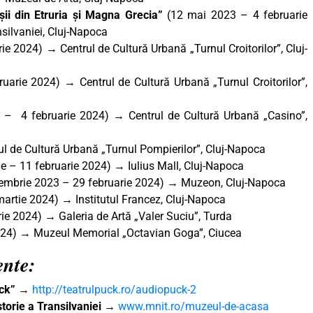
oșii din Etruria și Magna Grecia”
(12 mai 2023 – 4 februarie
silvaniei, Cluj-Napoca
ie 2024) → Centrul de Cultură Urbană „Turnul Croitorilor”, Cluj-
uarie 2024) → Centrul de Cultură Urbană „Turnul Croitorilor”,
 – 4 februarie 2024) → Centrul de Cultură Urbană „Casino”,
l de Cultură Urbană „Turnul Pompierilor”, Cluj-Napoca
e – 11 februarie 2024) → Iulius Mall, Cluj-Napoca
embrie 2023 – 29 februarie 2024) → Muzeon, Cluj-Napoca
martie 2024) → Institutul Francez, Cluj-Napoca
rie 2024) → Galeria de Artă „Valer Suciu”, Turda
2024) → Muzeul Memorial „Octavian Goga”, Ciucea
ente:
uck”
→
http://teatrulpuck.ro/audiopuck-2
torie a Transilvaniei
→
www.mnit.ro/muzeul-de-acasa