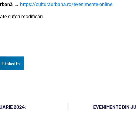
 Urbană
→
https://culturaurbana.ro/evenimente-online
te suferi modificări.
LinkedIn
RUARIE 2024:
EVENIMENTE DIN J