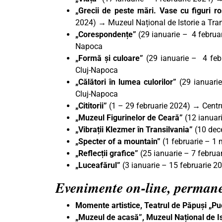
„Grecii de peste mări. Vase cu figuri r
2024) → Muzeul Național de Istorie a Tran
„Corespondențe”
(29 ianuarie – 4 februar
Napoca
„Formă și culoare”
(29 ianuarie – 4 febr
Cluj-Napoca
„Călători în lumea culorilor”
(29 ianuarie
Cluj-Napoca
„Cititorii”
(1 – 29 februarie 2024) → Centru
„Muzeul Figurinelor de Ceară”
(12 ianuari
„Vibrații Klezmer în Transilvania”
(10 dec
„Specter of a mountain”
(1 februarie – 1 
„Reflecții grafice”
(25 ianuarie – 7 februa
„Luceafărul”
(3 ianuarie – 15 februarie 
Evenimente on-line, perman
Momente artistice, Teatrul de Păpuși „P
„Muzeul de acasă”, Muzeul Național de Is