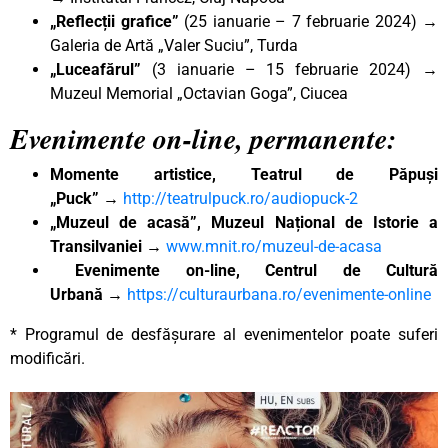
„Reflecții grafice”
(25 ianuarie – 7 februarie 2024) →
Galeria de Artă „Valer Suciu”, Turda
„Luceafărul”
(3 ianuarie – 15 februarie 2024) →
Muzeul Memorial „Octavian Goga”, Ciucea
Evenimente on-line, permanente:
Momente artistice, Teatrul de Păpuși
„Puck”
→
http://teatrulpuck.ro/audiopuck-2
„Muzeul de acasă”, Muzeul Național de Istorie a
Transilvaniei
→
www.mnit.ro/muzeul-de-acasa
Evenimente on-line, Centrul de Cultură
Urbană
→
https://culturaurbana.ro/evenimente-online
* Programul de desfășurare al evenimentelor poate suferi
modificări.