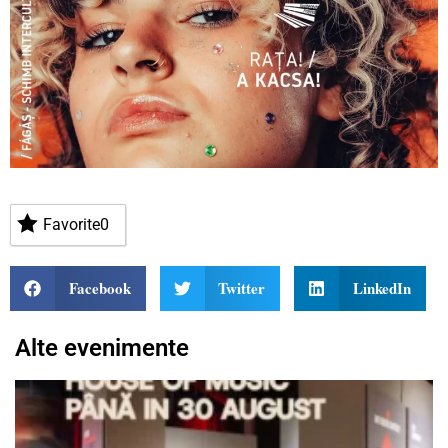
Favorite
0
Facebook
Twitter
LinkedIn
Alte evenimente