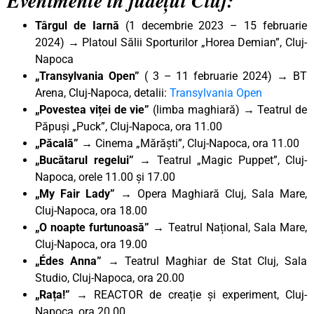
Evenimente în județul Cluj:
Târgul de Iarnă
(1 decembrie 2023 – 15 februarie
2024) → Platoul Sălii Sporturilor „Horea Demian”, Cluj-
Napoca
„Transylvania Open”
( 3 – 11 februarie 2024) → BT
Arena, Cluj-Napoca, detalii:
Transylvania Open
„Povestea viței de vie”
(limba maghiară) → Teatrul de
Păpuși „Puck”, Cluj-Napoca, ora 11.00
„Păcală”
→ Cinema „Mărăști”, Cluj-Napoca, ora 11.00
„Bucătarul regelui”
→ Teatrul „Magic Puppet”, Cluj-
Napoca, orele 11.00 și 17.00
„My Fair Lady”
→ Opera Maghiară Cluj, Sala Mare,
Cluj-Napoca, ora 18.00
„O noapte furtunoasă” →
Teatrul Național, Sala Mare,
Cluj-Napoca, ora 19.00
„Édes Anna” →
Teatrul Maghiar de Stat Cluj, Sala
Studio, Cluj-Napoca, ora 20.00
„Rața!”
→ REACTOR de creație și experiment, Cluj-
Napoca, ora 20.00