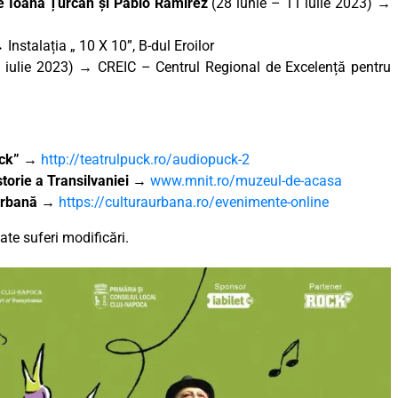
 de Ioana Țurcan și Pablo Ramirez
(28 iunie – 11 iulie 2023) →
 Instalația „ 10 X 10”, B-dul Eroilor
 iulie 2023) → CREIC – Centrul Regional de Excelență pentru
uck”
→
http://teatrulpuck.ro/audiopuck-2
torie a Transilvaniei
→
www.mnit.ro/muzeul-de-acasa
 Urbană
→
https://culturaurbana.ro/evenimente-online
te suferi modificări.