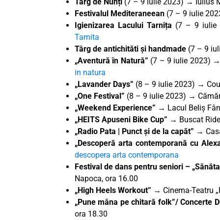
Târg de Nunți
(7 – 9 iulie 2023) → Iulius 
Festivalul Mediteraneean
(7 – 9 iulie 20
Igienizarea Lacului Tarnița
(7 – 9 iulie
Tarnita
Târg de antichităti și handmade
(7 – 9 iu
„Aventură în Natură”
(7 – 9 iulie 2023) →
in natura
„Lavander Days”
(8 – 9 iulie 2023) → Cou
„One Festival”
(8 – 9 iulie 2023) → Cămăr
„Weekend Experience”
→ Lacul Beliș Fân
„HEITS Apuseni Bike Cup” →
Buscat Ride 
„Radio Pata | Punct și de la capăt”
→
Casa
„Descoperă arta contemporană cu
Alex
descopera arta contemporana
Festival de dans pentru seniori – „Sănăt
Napoca, ora 16.00
„High Heels Workout”
→ Cinema-Teatru „Fl
„Pune mâna pe chitară folk”/ Concerte 
ora 18.30