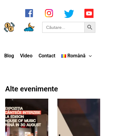
Search Button
Search
for:
Blog
Video
Contact
Română
Alte evenimente