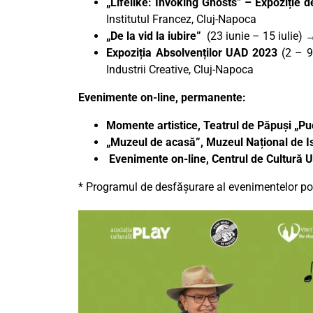
„Lifelike: Invoking Ghosts” – Expoziție
Institutul Francez, Cluj-Napoca
„De la vid la iubire”
(23 iunie – 15 iulie) →
Expoziția Absolvenților UAD 2023
(2 – 9
Industrii Creative, Cluj-Napoca
Evenimente on-line, permanente:
Momente artistice, Teatrul de Păpuși „P
„Muzeul de acasă”, Muzeul Național de Is
Evenimente on-line, Centrul de Cultură
* Programul de desfășurare al evenimentelor poa