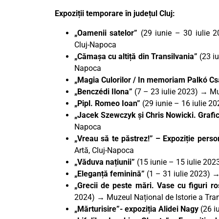
Expoziții temporare în județul Cluj:
„Oamenii satelor”
(29 iunie – 30 iulie 2
Cluj-Napoca
„Cămașa cu altiță din Transilvania”
(23 iu
Napoca
„Magia Culorilor / In memoriam Palkó C
„Benczédi Ilona”
(7 – 23 iulie 2023)
→
Muz
„Pipl. Romeo Ioan”
(29 iunie – 16 iulie 20
„Jacek Szewczyk și Chris Nowicki. Grafi
Napoca
„Vreau să te păstrez!” – Expoziție pers
Artă, Cluj-Napoca
„Văduva națiunii”
(15 iunie – 15 iulie 20
„Eleganță feminină”
(1 – 31 iulie 2023) 
„Grecii de peste mări. Vase cu figuri r
2024) → Muzeul Național de Istorie a Tran
„Mărturisire”- expoziția Alidei Nagy
(26 i