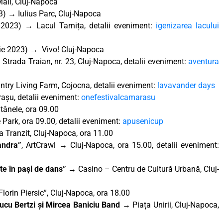
Mall, Cluj-Napoca
23) → Iulius Parc, Cluj-Napoca
 2023) → Lacul Tarnița, detalii eveniment:
igenizarea lacului
lie 2023) → Vivo! Cluj-Napoca
 Strada Traian, nr. 23, Cluj-Napoca, detalii eveniment:
aventura
ntry Living Farm, Cojocna, detalii eveniment:
lavavander days
așu, detalii eveniment:
onefestivalcamarasu
tânele, ora 09.00
Park, ora 09.00, detalii eveniment:
apusenicup
 Tranzit, Cluj-Napoca, ora 11.00
andra”
, ArtCrawl
→
Cluj-Napoca, ora 15.00, detalii eveniment:
ate în pași de dans” →
Casino – Centru de Cultură Urbană, Cluj-
orin Piersic”, Cluj-Napoca, ora 18.00
Ducu Bertzi și Mircea Baniciu Band →
Piața Unirii, Cluj-Napoca,