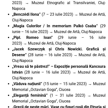
2023) → Muzeul Etnografic al Transilvaniei, Cluj-
Napoca
„Benczédi Ilona”
(7 – 23 iulie 2023)
→
Muzeul de Artă,
Cluj-Napoca
„Magia Culorilor / In memoriam Palkó Csaba”
(29
iunie – 16 iulie 2023)
→
Muzeul de Artă, Cluj-Napoca
„Pipl. Romeo Ioan”
(29 iunie – 16 iulie
2023)
→
Muzeul de Artă, Cluj-Napoca
„Jacek Szewczyk și Chris Nowicki. Grafică și
Desene”
(28 iunie – 16 iulie 2023)
→
Muzeul de Artă,
Cluj-Napoca
„Vreau să te păstrez!” – Expoziție personală Kancsura
István
(28 iunie – 16 iulie 2023) → Muzeul de Artă,
Cluj-Napoca
„Văduva națiunii”
(15 iunie – 15 iulie 2023) → Muzeul
Memorial „Octavian Goga”, Ciucea
„Eleganță feminină”
(1 – 31 iulie 2023) → Muzeul
Memorial „Octavian Goga”, Ciucea
„Grecii de peste mări. Vase cu figuri roșii din Etruria și