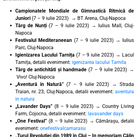
Campionatele Mondiale de Gimnastică Ritmică de
Juniori
(7 – 9 iulie 2023) → BT Arena, Cluj-Napoca
Târg de Nunți
(7 – 9 iulie 2023) → Iulius Mall, Cluj-
Napoca
Festivalul Mediteraneean
(7 – 9 iulie 2023) → Iulius
Parc, Cluj-Napoca
Igienizarea Lacului Tarnița
(7 – 9 iulie 2023) → Lacul
Tarnița, detalii eveniment:
igenizarea lacului Tarnita
Târg de antichităti și handmade
(7 – 9 iulie 2023) →
Vivo! Cluj-Napoca
„Aventură în Natură”
(7 – 9 iulie 2023) → Strada
Traian, nr. 23, Cluj-Napoca, detalii eveniment:
aventura
in natura
„Lavander Days”
(8 – 9 iulie 2023) → Country Living
Farm, Cojocna, detalii eveniment:
lavavander days
„One Festival”
(8 – 9 iulie 2023) → Cămărașu, detalii
eveniment:
onefestivalcamarasu
„Turul Revoluției din 1989 în Cluj – In memoriam Călin