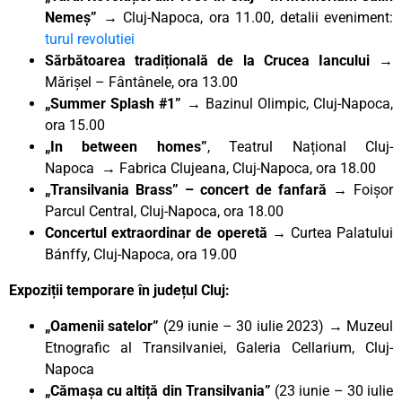
Nemeș” →
Cluj-Napoca, ora 11.00, detalii eveniment:
turul revolutiei
Sărbătoarea tradițională de la Crucea Iancului →
Mărișel – Fântânele, ora 13.00
„Summer Splash #1”
→ Bazinul Olimpic, Cluj-Napoca,
ora 15.00
„In between homes”
, Teatrul Național Cluj-
Napoca
→
Fabrica Clujeana, Cluj-Napoca, ora 18.00
„Transilvania Brass” – concert de fanfară
→ Foișor
Parcul Central, Cluj-Napoca, ora 18.00
Concertul extraordinar de operetă
→ Curtea Palatului
Bánffy, Cluj-Napoca, ora 19.00
Expoziții temporare în județul Cluj:
„Oamenii satelor”
(29 iunie – 30 iulie 2023)
→
Muzeul
Etnografic al Transilvaniei, Galeria Cellarium, Cluj-
Napoca
„Cămașa cu altiță din Transilvania”
(23 iunie – 30 iulie