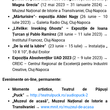
Magna Grecia”
(12 mai 2023 – 31 ianuarie 2024) →
Muzeul Național de Istorie a Transilvaniei, Cluj-Napoca
„Mărturisire”- expoziția Alidei Nagy
(26 iunie – 10
iulie 2023) → Galeria Radio Cluj, Cluj-Napoca
„Lifelike: Invoking Ghosts” – Expoziție de Ioana
Țurcan și Pablo Ramirez
(28 iunie – 11 iulie 2023) →
Institutul Francez, Cluj-Napoca
„De la vid la iubire”
(23 iunie – 15 iulie) → Instalația „
10 X 10”, B-dul Eroilor
Expoziția Absolvenților UAD 2023
(2 – 9 iulie 2023) →
CREIC – Centrul Regional de Excelență pentru Industrii
Creative, Cluj-Napoca
Evenimente on-line, permanente:
Momente artistice, Teatrul de Păpuși
„Puck”
→
http://teatrulpuck.ro/audiopuck-2
„Muzeul de acasă”, Muzeul Național de Istorie a
Transilvaniei
→
www.mnit.ro/muzeul-de-acasa