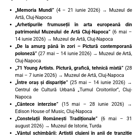
„Memoria Mundi”
(4 – 21 iunie 2026) → Muzeul de
Artă, Cluj-Napoca
„Arhetipurile frumuseții în arta europeană din
patrimoniul Muzeului de Artă Cluj-Napoca”
(6 mai –
14 iunie 2026) → Muzeul de Artă, Cluj-Napoca
„De la amurg până în zori – Pictură contemporană
poloneză”
(27 mai – 14 iunie 2026) → Muzeul de Artă,
Cluj-Napoca
„71 Young Artists. Pictură, grafică, tehnică mixtă”
(28
mai – 7 iunie 2026) → Muzeul de Artă, Cluj-Napoca
„Între oraș și dispariție”
(25 mai – 14 iunie 2026) →
Centrul de Cultură Urbană „Turnul Croitorilor”, Cluj-
Napoca
„Cântece interzise”
(15 mai – 28 iunie 2026) →
Edison House of Music, Cluj-Napoca
„Constelații Românești Tradiționale”
(6 mai – 31
august 2026) → Muzeul de Istorie, Turda
„Vântul schimbării: Artiștii clujeni în anii de tranziție