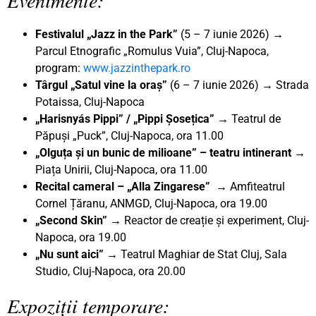
Festivalul „Jazz in the Park”
(5 – 7 iunie 2026) →
Parcul Etnografic „Romulus Vuia”, Cluj-Napoca,
program:
www.jazzinthepark.ro
Târgul „Satul vine la oraș”
(6 – 7 iunie 2026) → Strada
Potaissa, Cluj-Napoca
„Harisnyás Pippi” / „Pippi Șosețica”
→ Teatrul de
Păpuși „Puck”, Cluj-Napoca, ora 11.00
„Olguța și un bunic de milioane
” – teatru intinerant →
Piața Unirii, Cluj-Napoca, ora 11.00
Recital cameral – „Alla Zingarese”
→ Amfiteatrul
Cornel Țăranu, ANMGD, Cluj-Napoca, ora 19.00
„Second Skin” →
Reactor de creație și experiment, Cluj-
Napoca, ora 19.00
„Nu sunt aici” →
Teatrul Maghiar de Stat Cluj, Sala
Studio, Cluj-Napoca, ora 20.00
Expoziții temporare: