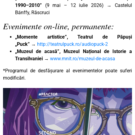
1990–2010”
(9 mai – 12 iulie 2026) → Castelul
Bánffy, Răscruci
Evenimente on-line, permanente:
„Momente artistice”, Teatrul de Păpuși
„Puck”
→
http://teatrulpuck.ro/audiopuck-2
„Muzeul de acasă”, Muzeul Național de Istorie a
Transilvaniei
→
www.mnit.ro/muzeul-de-acasa
*Programul de desfășurare al evenimentelor poate suferi
modificări.