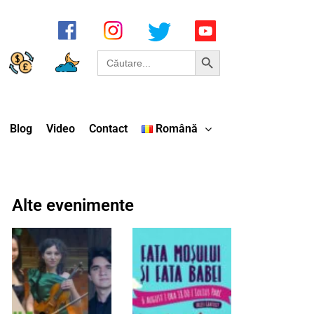
Search Button
Search
for:
Blog
Video
Contact
Română
Alte evenimente