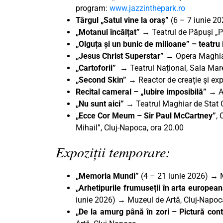
program:
www.jazzinthepark.ro
Târgul „Satul vine la oraș”
(6 – 7 iunie 2
„Motanul încălțat”
→ Teatrul de Păpuși „P
„Olguța și un bunic de milioane
” – teatru
„Jesus Christ Superstar”
→ Opera Maghiară
„Cartoforii”
→ Teatrul Național, Sala Mare
„Second Skin” →
Reactor de creație și ex
Recital cameral – „Iubire imposibilă” →
A
„Nu sunt aici” →
Teatrul Maghiar de Stat C
„Ecce Cor Meum – Sir Paul McCartney”
,
Mihail”, Cluj-Napoca, ora 20.00
Expoziții temporare:
„Memoria Mundi”
(4 – 21 iunie 2026) → 
„Arhetipurile frumuseții în arta europea
iunie 2026) → Muzeul de Artă, Cluj-Napoc
„De la amurg până în zori – Pictură co