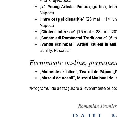
Artă, Cluj-Napoca
„71 Young Artists. Pictură, grafică, teh
Napoca
„Între oraș și dispariție”
(25 mai – 14 iuni
Napoca
„Cântece interzise”
(15 mai – 28 iunie 2
„Constelații Românești Tradiționale”
(6 m
„Vântul schimbării: Artiștii clujeni în an
Bánffy, Răscruci
Evenimente on-line, permanen
„Momente artistice”, Teatrul de Păpuși 
„Muzeul de acasă”, Muzeul Național de Is
*Programul de desfășurare al evenimentelor poat