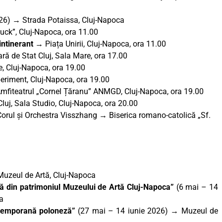
026) → Strada Potaissa, Cluj-Napoca
uck”, Cluj-Napoca, ora 11.00
 intinerant →
Piața Unirii, Cluj-Napoca, ora 11.00
 de Stat Cluj, Sala Mare, ora 17.00
, Cluj-Napoca, ora 19.00
periment, Cluj-Napoca, ora 19.00
mfiteatrul „Cornel Țăranu” ANMGD, Cluj-Napoca, ora 19.00
luj, Sala Studio, Cluj-Napoca, ora 20.00
 Corul și Orchestra Visszhang → Biserica romano-catolică „Sf.
Muzeul de Artă, Cluj-Napoca
nă din patrimoniul Muzeului de Artă Cluj-Napoca”
(6 mai – 14
a
ntemporană poloneză”
(27 mai – 14 iunie 2026) → Muzeul de