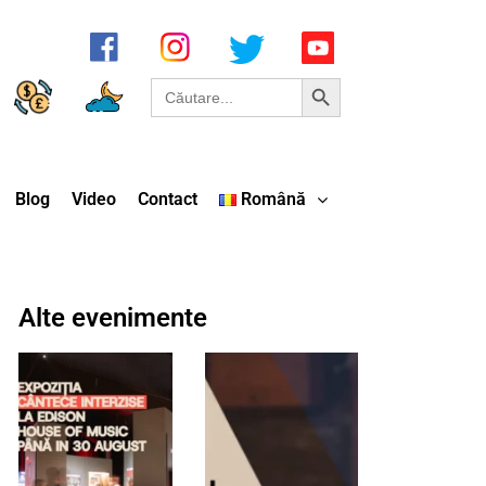
Search Button
Search
for:
Blog
Video
Contact
Română
Alte evenimente