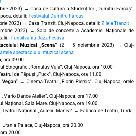
r
rie 2023) → Casa de Cultură a Studenților „Dumitru Fărcaș”,
poca, detalii:
Festivalul Dumitru Farcas
ie 2023) → Casa Tranzit, Cluj-Napoca, detalii:
Zilele Tranzit
mbrie 2023) → Sala de concerte a Academiei Naționale de
alii:
Transilvania Jazz Festival
ctacolului Muzical „Scena”
(2 – 5 noiembrie 2023)
→
Cluj-
e artele spectacolului muzical scena
, ora 09.00
l Etnografic „Romulus Vuia”, Cluj-Napoca, ora 10.00
Teatrul de Păpuși „Puck”, Cluj-Napoca, ora 11.00
 Vegan”
→ Cinema-Teatru „Florin Piersic”, Cluj-Napoca, orele
„Mario Dance Atelier”, Cluj-Napoca, ora 17.00
l Național, Sala Mare, Cluj-Napoca, ora 19.00
, Teatrul Național „Aureliu Manea” → Fabrica de Teatru, Turda,
 →
Urania Palace, Cluj-Napoca, ora 20.00
 ora 20.00