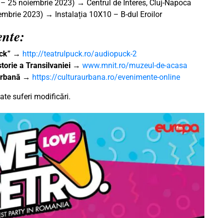
– 25 noiembrie 2023) → Centrul de Interes, Cluj-Napoca
iembrie 2023)
→
Instalația 10X10 – B-dul Eroilor
ente:
uck”
→
http://teatrulpuck.ro/audiopuck-2
torie a Transilvaniei
→
www.mnit.ro/muzeul-de-acasa
 Urbană
→
https://culturaurbana.ro/evenimente-online
te suferi modificări.