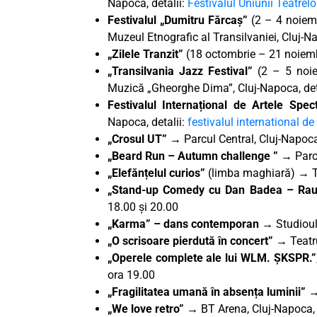
Napoca, detalii:
Festivalul Uniunii Teatrelo
Festivalul „Dumitru Fărcaș”
(2 – 4 noiemb
Muzeul Etnografic al Transilvaniei, Cluj-Na
„Zilele Tranzit”
(18 octombrie – 21 noiembr
„Transilvania Jazz Festival”
(2 – 5 noie
Muzică „Gheorghe Dima”, Cluj-Napoca, det
Festivalul Internațional de Artele Spe
Napoca, detalii:
festivalul international d
„Crosul UT”
→ Parcul Central, Cluj-Napoca
„Beard Run – Autumn challenge ”
→ Parcu
„Elefănțelul curios”
(limba maghiară)
→
„Stand-up Comedy cu Dan Badea – Rau
18.00 și 20.00
„Karma” – dans contemporan
→ Studioul 
„O scrisoare pierdută în concert”
→ Teatru
„Operele complete ale lui WLM. ȘKSPR.”
ora 19.00
„Fragilitatea umană în absența luminii”
„We love retro”
→ BT Arena, Cluj-Napoca,