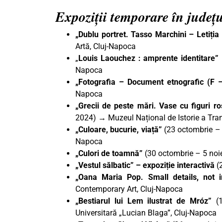
Expoziții temporare în județu
„Dublu portret. Tasso Marchini – Letiți
Artă, Cluj-Napoca
„
Louis Laouchez : amprente identitare”
Napoca
„Fotografia – Document etnografic (F 
Napoca
„Grecii de peste mări. Vase cu figuri r
2024) → Muzeul Național de Istorie a Tran
„Culoare, bucurie, viață”
(23 octombrie –
Napoca
„Culori de toamnă”
(30 octombrie – 5 no
„Vestul sălbatic” – expoziție interactivă
(2
„Oana Maria Pop. Small details, not 
Contemporary Art, Cluj-Napoca
„Bestiarul lui Lem ilustrat de Mróz”
(1
Universitară „Lucian Blaga”, Cluj-Napoca