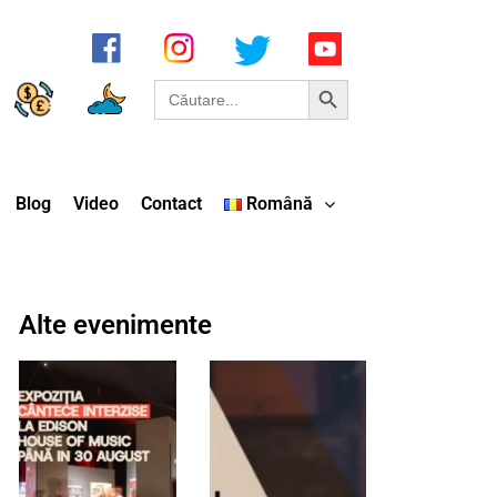
Search Button
Search
for:
Blog
Video
Contact
Română
Alte evenimente