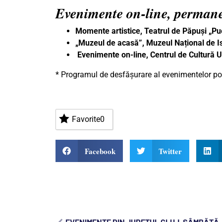
Evenimente on-line, perman
Momente artistice, Teatrul de Păpuși „P
„Muzeul de acasă”, Muzeul Național de Is
Evenimente on-line, Centrul de Cultură
* Programul de desfășurare al evenimentelor poa
Favorite
0
Facebook
Twitter
EVENIMENTE DIN JUDEȚUL CLUJ, SÂMBĂTĂ, 