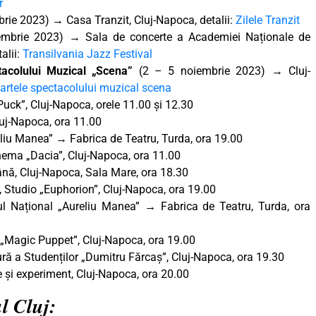
r
ie 2023) → Casa Tranzit, Cluj-Napoca, detalii:
Zilele Tranzit
mbrie 2023) → Sala de concerte a Academiei Naționale de
alii:
Transilvania Jazz Festival
ctacolului Muzical „Scena”
(2 – 5 noiembrie 2023)
→
Cluj-
e artele spectacolului muzical scena
Puck”, Cluj-Napoca, orele 11.00 și 12.30
uj-Napoca, ora 11.00
eliu Manea” → Fabrica de Teatru, Turda, ora 19.00
ema „Dacia”, Cluj-Napoca, ora 11.00
ă, Cluj-Napoca, Sala Mare, ora 18.30
 Studio „Euphorion”, Cluj-Napoca, ora 19.00
rul Național „Aureliu Manea” → Fabrica de Teatru, Turda, ora
 „Magic Puppet”, Cluj-Napoca, ora 19.00
ră a Studenților „Dumitru Fărcaș”, Cluj-Napoca, ora 19.30
 și experiment, Cluj-Napoca, ora 20.00
ul Cluj: