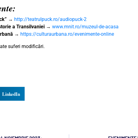
ente:
uck”
→
http://teatrulpuck.ro/audiopuck-2
torie a Transilvaniei
→
www.mnit.ro/muzeul-de-acasa
 Urbană
→
https://culturaurbana.ro/evenimente-online
te suferi modificări.
LinkedIn
4 NOIEMBRIE 2023:
EVENIMENTE D