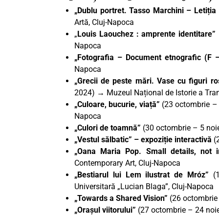
„Dublu portret. Tasso Marchini – Letiți
Artă, Cluj-Napoca
„
Louis Laouchez : amprente identitare”
Napoca
„Fotografia – Document etnografic (F 
Napoca
„Grecii de peste mări. Vase cu figuri r
2024) → Muzeul Național de Istorie a Tran
„Culoare, bucurie, viață”
(23 octombrie –
Napoca
„Culori de toamnă”
(30 octombrie – 5 no
„Vestul sălbatic” – expoziție interactivă
(2
„Oana Maria Pop. Small details, not 
Contemporary Art, Cluj-Napoca
„Bestiarul lui Lem ilustrat de Mróz”
(1
Universitară „Lucian Blaga”, Cluj-Napoca
„Towards a Shared Vision”
(26 octombrie 
„Orașul viitorului”
(27 octombrie – 24 no