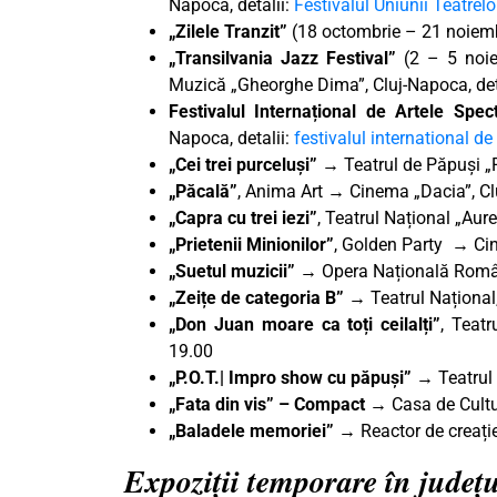
Napoca, detalii:
Festivalul Uniunii Teatrelo
„Zilele Tranzit”
(18 octombrie – 21 noiembr
„Transilvania Jazz Festival”
(2 – 5 noie
Muzică „Gheorghe Dima”, Cluj-Napoca, det
Festivalul Internațional de Artele Spe
Napoca, detalii:
festivalul international d
„Cei trei purceluși”
→
Teatrul de Păpuși „
„Păcală”
, Anima Art → Cinema „Dacia”, Cl
„Capra cu trei iezi”
, Teatrul Național „Aur
„Prietenii Minionilor”
, Golden Party → Cin
„Suetul muzicii”
→ Opera Națională Român
„Zeițe de categoria B”
→ Teatrul Național,
„Don Juan moare ca toți ceilalți”
, Teat
19.00
„P.O.T.| Impro show cu păpuși” →
Teatrul
„Fata din vis” – Compact →
Casa de Cultu
„Baladele memoriei”
→ Reactor de creație
Expoziții temporare în județ