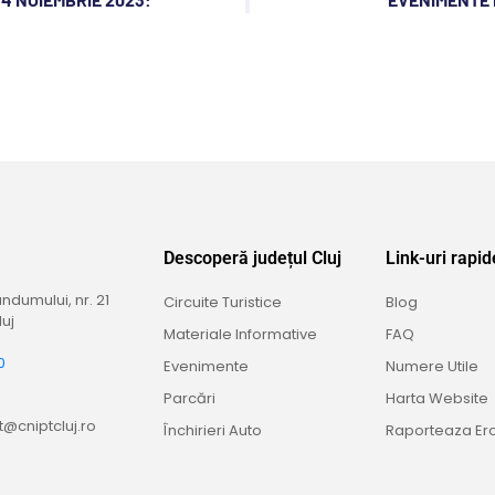
Descoperă județul Cluj
Link-uri rapid
dumului, nr. 21
Circuite Turistice
Blog
uj
Materiale Informative
FAQ
0
Evenimente
Numere Utile
9
Parcări
Harta Website
@cniptcluj.ro
Închirieri Auto
Raporteaza Er