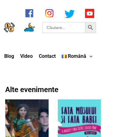
Search Button
Search
for:
Blog
Video
Contact
Română
Alte evenimente