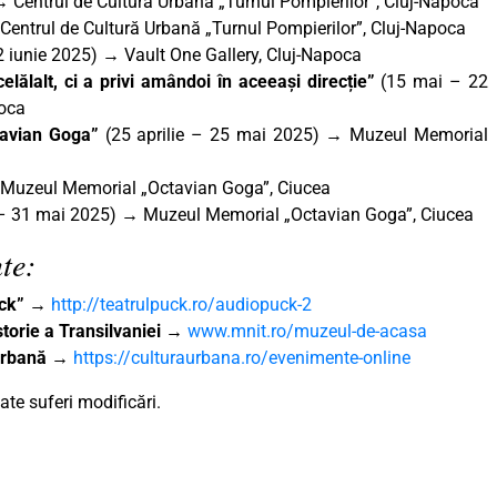
 Centrul de Cultură Urbană „Turnul Pompierilor”, Cluj-Napoca
entrul de Cultură Urbană „Turnul Pompierilor”, Cluj-Napoca
 iunie 2025) → Vault One Gallery, Cluj-Napoca
elălalt, ci a privi amândoi în aceeași direcție”
(15 mai – 22
poca
ctavian Goga”
(25 aprilie – 25 mai 2025) → Muzeul Memorial
 Muzeul Memorial „Octavian Goga”, Ciucea
 – 31 mai 2025) → Muzeul Memorial „Octavian Goga”, Ciucea
te:
uck”
→
http://teatrulpuck.ro/audiopuck-2
torie a Transilvaniei
→
www.mnit.ro/muzeul-de-acasa
 Urbană
→
https://culturaurbana.ro/evenimente-online
te suferi modificări.