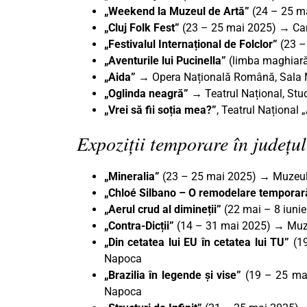
„Weekend la Muzeul de Artă”
(24 – 25 m
„Cluj Folk Fest”
(23 – 25 mai 2025) → Cam
„Festivalul Internațional de Folclor”
(23 –
„Aventurile lui Pucinella”
(limba maghiară
„Aida” →
Opera Națională Română, Sala M
„Oglinda neagră”
→ Teatrul Național, Stu
„Vrei să fii soția mea?”
, Teatrul Național
Expoziții temporare în județul
„Mineralia”
(23 – 25 mai 2025) → Muzeul E
„Chloé Silbano – O remodelare temporară
„Aerul crud al dimineții”
(22 mai – 8 iuni
„Contra-Dicții”
(14 – 31 mai 2025)
→
Muz
„Din cetatea lui EU în cetatea lui TU”
(1
Napoca
„Brazilia în legende și vise”
(19 – 25 mai
Napoca