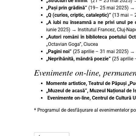
„Structuri de Infinit”
(21 – 25 mai 2025) →
„Pași prin grădină”
(19– 25 mai 2025) → C
„Q (curios, criptic, cataleptic)”
(13 mai – 2
„A iubi nu înseamnă a ne privi unul pe c
iunie 2025) → Institutul Francez, Cluj-Na
„Autori români în biblioteca poetului O
„Octavian Goga”, Ciucea
„Pagini noi”
(25 aprilie – 31 mai 2025) →
„Neprihănită, mândră poezie”
(25 aprilie
Evenimente on-line, permanen
Momente artistice, Teatrul de Păpuși „P
„Muzeul de acasă”, Muzeul Național de Is
Evenimente on-line, Centrul de Cultură
* Programul de desfășurare al evenimentelor poa