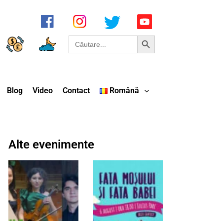
Search Button
Search
for:
Blog
Video
Contact
Română
Alte evenimente