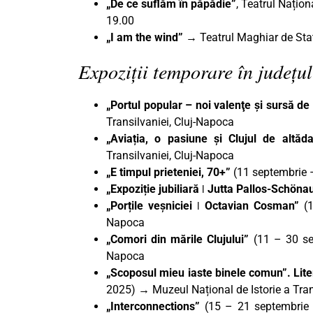
„De ce suflăm în păpădie”
, Teatrul Națio
19.00
„I am the wind”
→ Teatrul Maghiar de Stat 
Expoziții temporare în județul
„Portul popular – noi valenţe şi sursă de
Transilvaniei, Cluj-Napoca
„Aviația, o pasiune și Clujul de altă
Transilvaniei, Cluj-Napoca
„E timpul prieteniei, 70+”
(11 septembrie 
„Expoziție jubiliară ǀ Jutta Pallos-Schöna
„Porțile veșniciei ǀ Octavian Cosman”
(1
Napoca
„Comori din mările Clujului”
(11 – 30 sep
Napoca
„Scoposul mieu iaste binele comun”. Lite
2025) → Muzeul Național de Istorie a Tran
„Interconnections”
(15 – 21 septembri