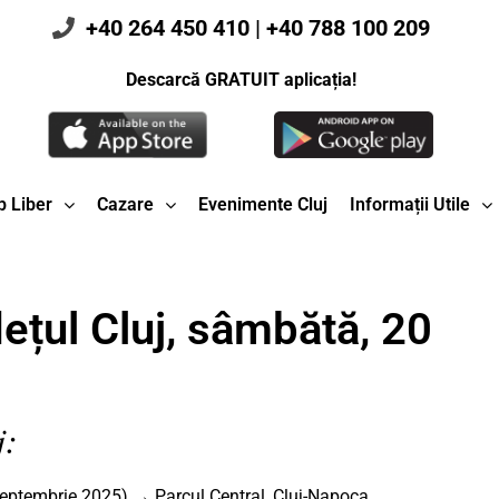
+40 264 450 410
|
+40 788 100 209
Descarcă GRATUIT aplicația!
 Liber
Cazare
Evenimente Cluj
Informații Utile
ețul Cluj, sâmbătă, 20
j:
eptembrie 2025) → Parcul Central, Cluj-Napoca,