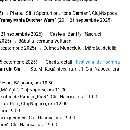
 → Platoul Sălii Sporturilor „Horia Demian”, Cluj-Napoca
„Transylvania Butcher Wars”
(20 – 21 septembrie 2025) →
 21 septembrie 2025) → Castelul Bánffy, Răscruci
2025) → Băbuțiu, comuna Vultureni
septembrie 2025) → Culmea Muncelului, Mărgău, detalii:
5 octombrie 2025) → Gherla, detalii:
Festivalul de Toamna
ban din Cluj” →
Str. M. Kogălniceanu, nr. 1, Cluj-Napoca, ora
esort, Băișoara, ora 10.30
Mărăști”, Cluj-Napoca, ora 11.00
Teatrul de Păpuși „Puck”, Cluj-Napoca, ora 11.00
ulius Parc, Cluj-Napoca, ora 12.00
 ora 19.00
 și experiment, Cluj-Napoca, ora 19.00
ion”, Cluj-Napoca, ora 19.00