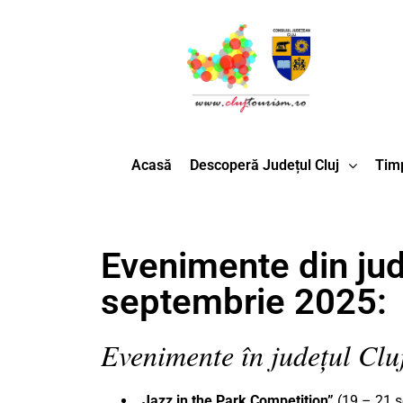
Acasă
Descoperă Județul Cluj
Timp
Evenimente din jud
septembrie 2025:
Evenimente în județul Clu
„Jazz in the Park Competition”
(19 – 21 s