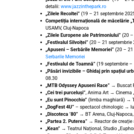
detalii:
www.jazzinthepark.ro
„Zilele Recoltei”
(19 – 21 septembrie 2025)
Competiția internațională de măcelărie 
USAMV, Cluj-Napoca
„Zilele Europene ale Patrimoniului”
(20 –
„Festivalul Silvoiței”
(20 – 21 septembrie 
„Apuseni – Serbările Memoriei”
(20 – 21 
Serbarile Memoriei
„Festivalul de Toamnă”
(19 septembrie – 
„Păsări invizibile – Ghidaj prin spațiul ur
08.30
„MTB Odyssey Apuseni Race”
→ Buscat R
„Cei trei purceluși”
, Anima Art → Cinema „
„Eu sunt Pinocchio”
(limba maghiară)
→
„DogFest 4U”
– spectacol chinologic
→
I
„Discoteca ’80”
→ BT Arena, Cluj-Napoca,
„Partea 2. Puterea” →
Reactor de creație
„Kean”
→ Teatrul Național, Studio „Euphor