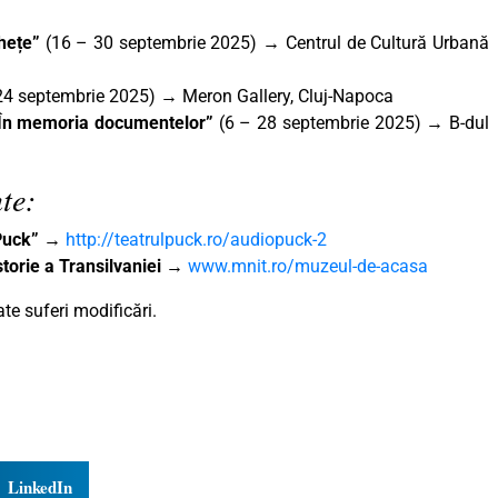
Ghețe”
(16 – 30 septembrie 2025)
→
Centrul de Cultură Urbană
24 septembrie 2025) → Meron Gallery, Cluj-Napoca
. În memoria documentelor”
(6 – 28 septembrie 2025) → B-dul
te:
„Puck”
→
http://teatrulpuck.ro/audiopuck-2
torie a Transilvaniei
→
www.mnit.ro/muzeul-de-acasa
e suferi modificări.
LinkedIn