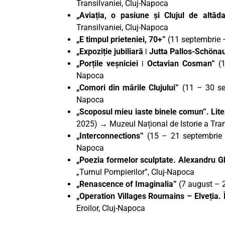
Transilvaniei, Cluj-Napoca
„Aviația, o pasiune și Clujul de altă
Transilvaniei, Cluj-Napoca
„E timpul prieteniei, 70+”
(11 septembrie 
„Expoziție jubiliară ǀ Jutta Pallos-Schöna
„Porțile veșniciei ǀ Octavian Cosman”
(1
Napoca
„Comori din mările Clujului”
(11 – 30 sep
Napoca
„Scoposul mieu iaste binele comun”. Lite
2025) → Muzeul Național de Istorie a Tran
„Interconnections”
(15 – 21 septembri
Napoca
„Poezia formelor sculptate. Alexandru 
„Turnul Pompierilor”, Cluj-Napoca
„Renascence of Imaginalia”
(7 august – 
„Operation Villages Roumains – Elveția
Eroilor, Cluj-Napoca