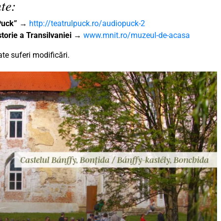
te:
„Puck”
→
http://teatrulpuck.ro/audiopuck-2
torie a Transilvaniei
→
www.mnit.ro/muzeul-de-acasa
e suferi modificări.