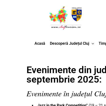
Acasă
Descoperă Județul Cluj
Timp
Evenimente din jud
septembrie 2025:
Evenimente în județul Clu
„Jazz in the Park Competition”
(19 – 21 s