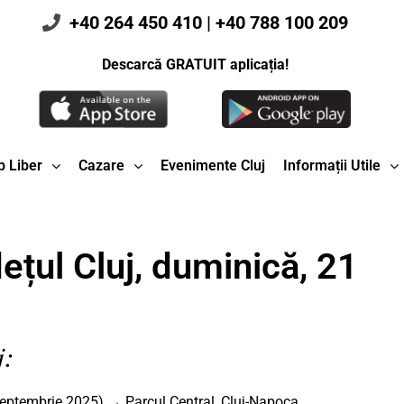
+40 264 450 410
|
+40 788 100 209
Descarcă GRATUIT aplicația!
 Liber
Cazare
Evenimente Cluj
Informații Utile
ețul Cluj, duminică, 21
j:
eptembrie 2025) → Parcul Central, Cluj-Napoca,