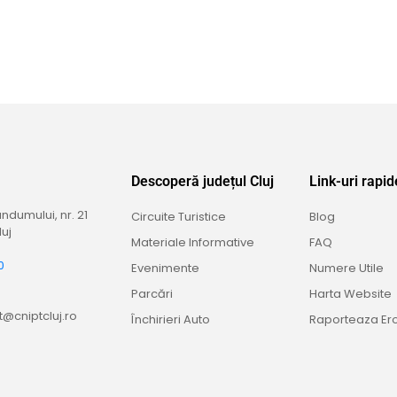
Descoperă județul Cluj
Link-uri rapid
dumului, nr. 21
Circuite Turistice
Blog
uj
Materiale Informative
FAQ
0
Evenimente
Numere Utile
9
Parcări
Harta Website
@cniptcluj.ro
Închirieri Auto
Raporteaza Er