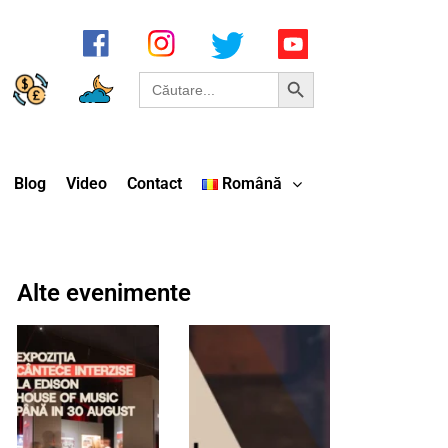
Search Button
Search
for:
Blog
Video
Contact
Română
Alte evenimente