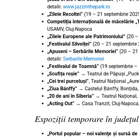
detalii:
www.jazzinthepark.ro
„Zilele Recoltei”
(19 – 21 septembrie 2025)
Competiția internațională de măcelărie 
USAMV, Cluj-Napoca
„Zilele Europene ale Patrimoniului”
(20 –
„Festivalul Silvoiței”
(20 – 21 septembrie 
„Apuseni – Serbările Memoriei”
(20 – 21
detalii:
Serbarile Memoriei
„Festivalul de Toamnă”
(19 septembrie – 
„Scufița roșie”
→
Teatrul de Păpuși „Puck
„Cei trei purceluși”
, Teatrul Național „Au
„Ziua Bánffy”
→ Castelul Bánffy, Bonțida,
„20 de ani în Siberia”
→ Teatrul Național,
„Acting Out”
→ Casa Tranzit, Cluj-Napoca,
Expoziții temporare în județul
„Portul popular – noi valenţe şi sursă de