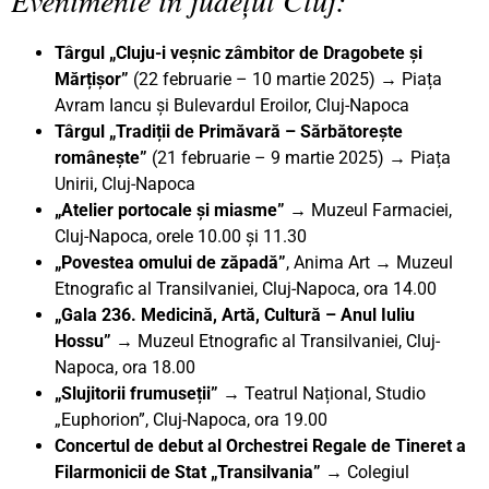
Târgul „Cluju-i veșnic zâmbitor de Dragobete și
Mărțișor”
(22 februarie – 10 martie 2025)
→
Piața
Avram Iancu și Bulevardul Eroilor, Cluj-Napoca
Târgul „Tradiții de Primăvară – Sărbătorește
românește”
(21 februarie – 9 martie 2025) → Piața
Unirii, Cluj-Napoca
„Atelier portocale și miasme
”
→ Muzeul Farmaciei,
Cluj-Napoca, orele 10.00 și 11.30
„Povestea omului de zăpadă”
, Anima Art → Muzeul
Etnografic al Transilvaniei, Cluj-Napoca, ora 14.00
„Gala 236. Medicină, Artă, Cultură – Anul Iuliu
Hossu”
→ Muzeul Etnografic al Transilvaniei, Cluj-
Napoca, ora 18.00
„Slujitorii frumuseții”
→ Teatrul Național, Studio
„Euphorion”, Cluj-Napoca, ora 19.00
Concertul de debut al Orchestrei Regale de Tineret a
Filarmonicii de Stat „Transilvania”
→ Colegiul