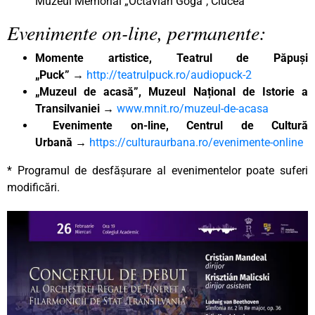
Muzeul Memorial „Octavian Goga”, Ciucea
Evenimente on-line, permanente:
Momente artistice, Teatrul de Păpuși
„Puck”
→
http://teatrulpuck.ro/audiopuck-2
„Muzeul de acasă”, Muzeul Național de Istorie a
Transilvaniei
→
www.mnit.ro/muzeul-de-acasa
Evenimente on-line, Centrul de Cultură
Urbană
→
https://culturaurbana.ro/evenimente-online
* Programul de desfășurare al evenimentelor poate suferi
modificări.