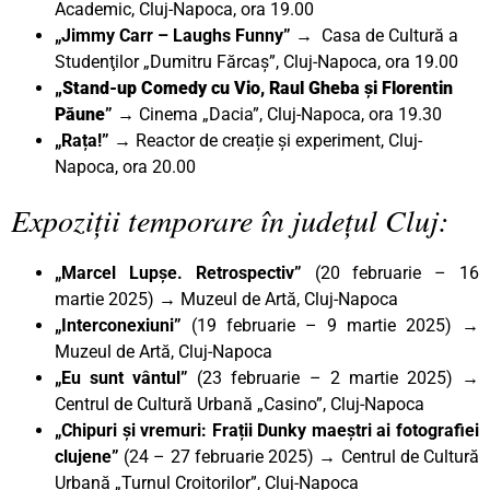
Academic, Cluj-Napoca, ora 19.00
„Jimmy Carr – Laughs Funny”
→ Casa de Cultură a
Studenţilor „Dumitru Fărcaș”, Cluj-Napoca, ora 19.00
„Stand-up Comedy cu Vio, Raul Gheba și Florentin
Păune
”
→ Cinema „Dacia”, Cluj-Napoca, ora 19.30
„Rața!” →
Reactor de creație și experiment, Cluj-
Napoca, ora 20.00
Expoziții temporare în județul Cluj:
„Marcel Lupșe. Retrospectiv”
(20 februarie – 16
martie 2025) → Muzeul de Artă, Cluj-Napoca
„Interconexiuni”
(19 februarie – 9 martie 2025) →
Muzeul de Artă, Cluj-Napoca
„Eu sunt vântul”
(23 februarie – 2 martie 2025) →
Centrul de Cultură Urbană „Casino”, Cluj-Napoca
„Chipuri și vremuri: Frații Dunky maeștri ai fotografiei
clujene”
(24 – 27 februarie 2025) → Centrul de Cultură
Urbană „Turnul Croitorilor”, Cluj-Napoca